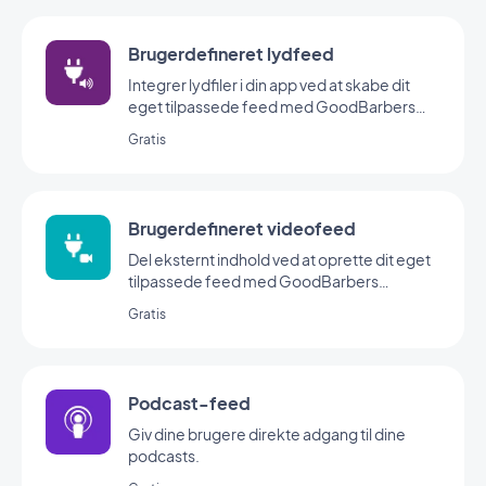
Brugerdefineret lydfeed
Integrer lydfiler i din app ved at skabe dit
eget tilpassede feed med GoodBarbers
Custom Sound-integration.
Gratis
Brugerdefineret videofeed
Del eksternt indhold ved at oprette dit eget
tilpassede feed med GoodBarbers
Custom-integration.
Gratis
Podcast-feed
Giv dine brugere direkte adgang til dine
podcasts.