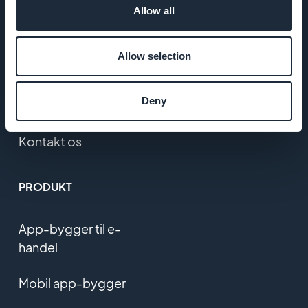
Allow all
VILKÅR OG
BETINGELSER
Allow selection
Fortrolighedspolitik
Deny
og GDPR
Kontakt os
PRODUKT
App-bygger til e-
handel
Mobil app-bygger