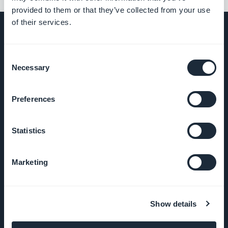
provided to them or that they’ve collected from your use
of their services.
Consent
VIRKSOMHED
Necessary
Selection
Om os
Preferences
Fantastisk support
Statistics
GoodBarber DNA
Marketing
Startup Studio
Job
Show details
Tryk på