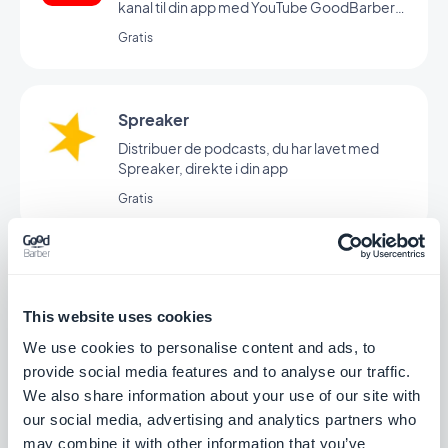
kanal til din app med YouTube GoodBarber-
integrationen.
Gratis
Spreaker
Distribuer de podcasts, du har lavet med
Spreaker, direkte i din app
Gratis
Vimeo
Vis automatisk det indhold, du lægger op på
This website uses cookies
Vimeo, i din GoodBarber-app med vores
We use cookies to personalise content and ads, to
Vimeo-integration, så du kan synkronisere
Gratis
dine opslag i realtid.
provide social media features and to analyse our traffic.
We also share information about your use of our site with
our social media, advertising and analytics partners who
may combine it with other information that you’ve