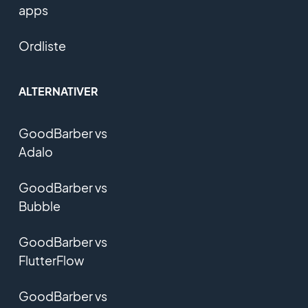
apps
Ordliste
ALTERNATIVER
GoodBarber vs
Adalo
GoodBarber vs
Bubble
GoodBarber vs
FlutterFlow
GoodBarber vs