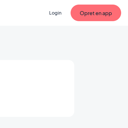
Opret en app
Login