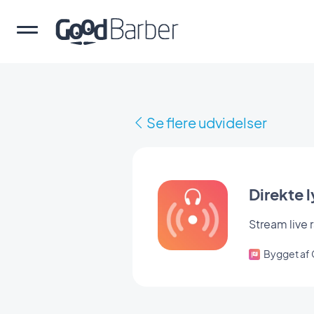
Se flere udvidelser
Direkte 
Stream live
Bygget af