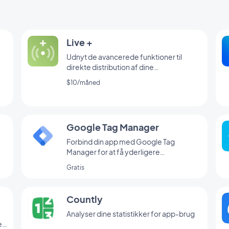
Live +
Udnyt de avancerede funktioner til
direkte distribution af dine
radioudsendelser
$10/måned
Google Tag Manager
Forbind din app med Google Tag
Manager for at få yderligere
brugsstatistik
Gratis
Countly
Analyser dine statistikker for app-brug
e