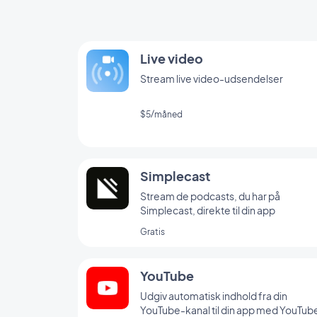
Live video
Stream live video-udsendelser
$5/måned
Simplecast
Stream de podcasts, du har på
Simplecast, direkte til din app
Gratis
YouTube
Udgiv automatisk indhold fra din
YouTube-kanal til din app med YouTub