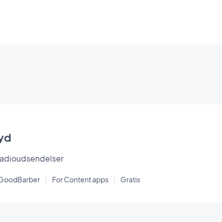
lyd
 radioudsendelser
 GoodBarber
|
For Content apps
|
Gratis