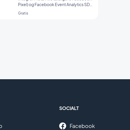
Pixel) og Facebook Event Analytics SDK i
din app for at analysere dine brugeres
Gratis
adfærd og optimere din
marketingstrategi.
SOCIALT
o
Facebook