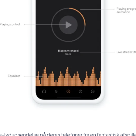
ve-lydudsendelse på deres telefoner fra en fantastisk afspill