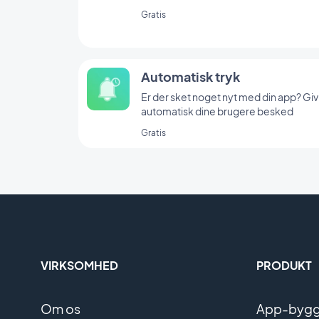
GoodBarber-integrationen.
Gratis
Automatisk tryk
Er der sket noget nyt med din app? Giv
automatisk dine brugere besked
Gratis
VIRKSOMHED
PRODUKT
Om os
App-bygge