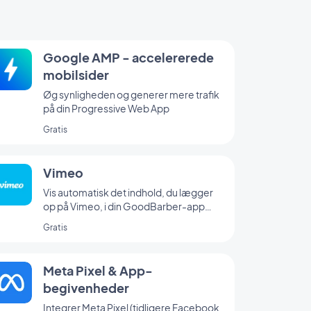
Google AMP - accelererede
mobilsider
Øg synligheden og generer mere trafik
på din Progressive Web App
Gratis
Vimeo
Vis automatisk det indhold, du lægger
op på Vimeo, i din GoodBarber-app
med vores Vimeo-integration, så du kan
Gratis
synkronisere dine opslag i realtid.
Meta Pixel & App-
begivenheder
Integrer Meta Pixel (tidligere Facebook