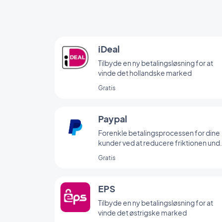
iDeal
Tilbyde en ny betalingsløsning for at
vinde det hollandske marked
Gratis
Paypal
Forenkle betalingsprocessen for dine
kunder ved at reducere friktionen und
betaling via Paypal
Gratis
EPS
Tilbyde en ny betalingsløsning for at
vinde det østrigske marked