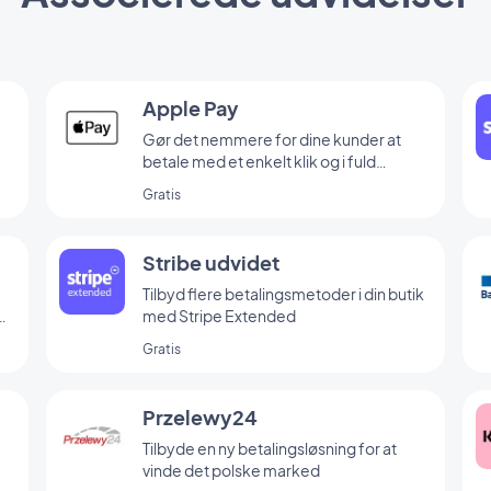
Apple Pay
Gør det nemmere for dine kunder at
betale med et enkelt klik og i fuld
sikkerhed
Gratis
Stribe udvidet
Tilbyd flere betalingsmetoder i din butik
er
med Stripe Extended
Gratis
Przelewy24
Tilbyde en ny betalingsløsning for at
vinde det polske marked