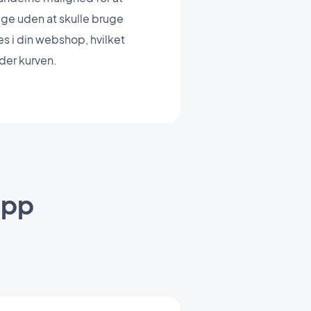
age uden at skulle bruge
s i din webshop, hvilket
der kurven.
app