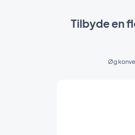
Tilbyde en f
Øg konver