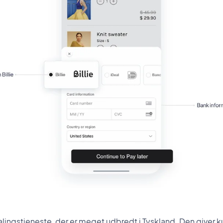
talingstjeneste, der er meget udbredt i Tyskland. Den giver 