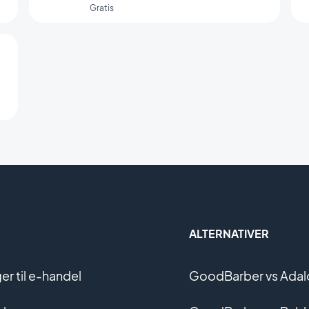
Gratis
ALTERNATIVER
r til e-handel
GoodBarber vs Adal