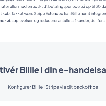
 i rater eller med en udskudt betalingsperiode på op til 30 d
t køb. Takket være Stripe Extended kan Billie nemt integrere
indkøbsoplevelsen og reducerer antallet af kunder, der forla
tivér Billie i din e-handels
Konfigurer Billie i Stripe via dit backoffice