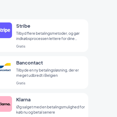
Stribe
Tilbyd flere betalingsmetoder, og gør
indkøbsprocessen lettere for dine
kunder
Gratis
Bancontact
Tilbyde en ny betalingsløsning, der er
meget udbredt i Belgien
Gratis
Klarna
Øg salget med en betalingsmulighed for
køb nu og betal senere