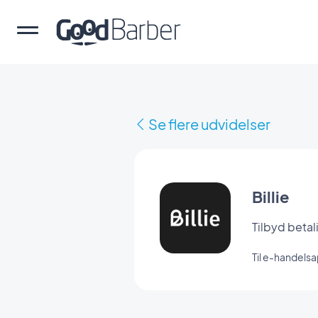
Se flere udvidelser
Billie
Tilbyd betal
Til e-handels