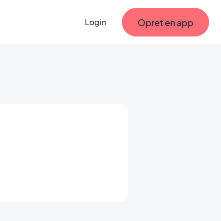
Opret en app
Login