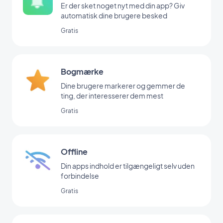
Er der sket noget nyt med din app? Giv
automatisk dine brugere besked
Gratis
Bogmærke
Dine brugere markerer og gemmer de
ting, der interesserer dem mest
Gratis
Offline
Din apps indhold er tilgængeligt selv uden
forbindelse
Gratis