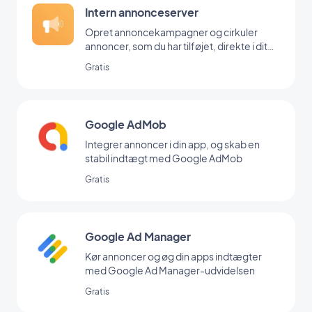
Intern annonceserver
Opret annoncekampagner og cirkuler
annoncer, som du har tilføjet, direkte i dit
backoffice
Gratis
Google AdMob
Integrer annoncer i din app, og skab en
stabil indtægt med Google AdMob
Gratis
Google Ad Manager
Kør annoncer og øg din apps indtægter
med Google Ad Manager-udvidelsen
Gratis