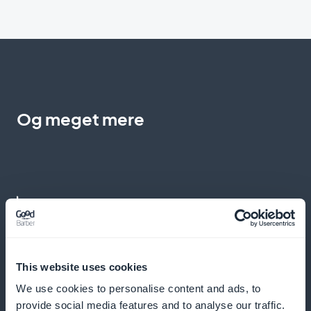
Og meget mere
Øjeblikkelige advarsler om nye
kampagner
This website uses cookies
We use cookies to personalise content and ads, to
Informer straks dine kunder om nye tilbud med push-
provide social media features and to analyse our traffic.