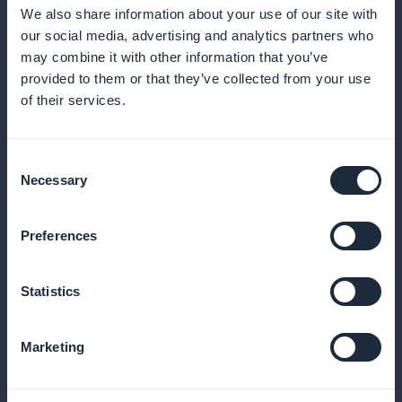
meddelelser, der fanger deres opmærksomhed på
We also share information about your use of our site with
our social media, advertising and analytics partners who
det optimale tidspunkt
may combine it with other information that you’ve
provided to them or that they’ve collected from your use
of their services.
Social deling af tilbud
Consent
Gør det nemt at dele dine kampagner på sociale
Necessary
Selection
netværk for øget synlighed og brugerengagement
Preferences
Overvågning af tilbuddets ydeevne i
Statistics
realtid
Marketing
Overvåg effektiviteten af dine kampagner i realtid,
og juster hurtigt dine strategier for at optimere