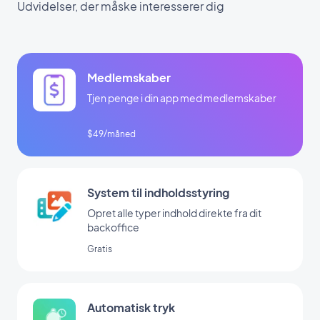
Udvidelser, der måske interesserer dig
Medlemskaber
Tjen penge i din app med medlemskaber
$49/måned
System til indholdsstyring
Opret alle typer indhold direkte fra dit
backoffice
Gratis
Automatisk tryk