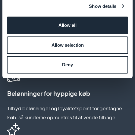
resultaterne
Show details
Allow all
Integration af kundeanmeldelser
Allow selection
Tilskynd dine kunders meninger og feedback om
kampagner og produkter, så du hele tiden kan
forbedre dit tilbud
Deny
Belønninger for hyppige køb
Tilbyd belønninger og loyalitetspoint for gentagne
køb, så kunderne opmuntres til at vende tilbage