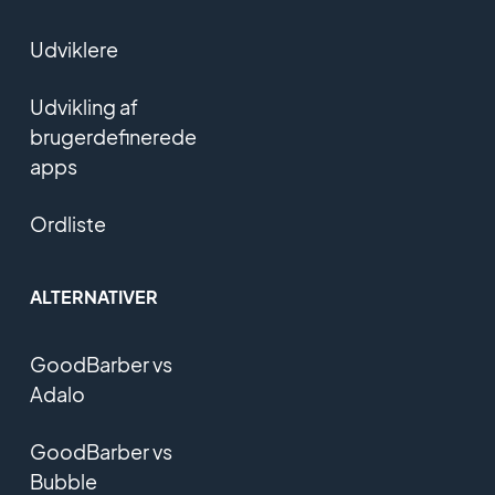
Udviklere
Udvikling af
brugerdefinerede
apps
Ordliste
ALTERNATIVER
GoodBarber vs
Adalo
GoodBarber vs
Bubble