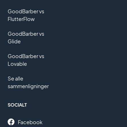
GoodBarber vs
FlutterFlow
GoodBarber vs
Glide
GoodBarber vs
Lovable
Se alle
sammenligninger
SOCIALT
Facebook