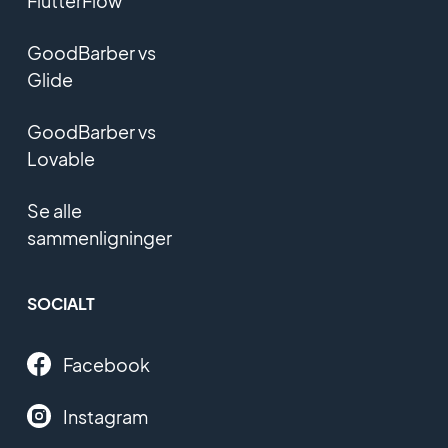
FlutterFlow
GoodBarber vs
Glide
GoodBarber vs
Lovable
Se alle
sammenligninger
SOCIALT
Facebook
Instagram