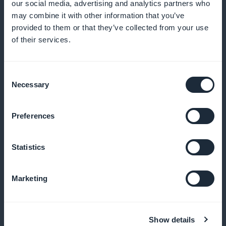
our social media, advertising and analytics partners who
may combine it with other information that you’ve
Giv værktøjer til at overvåge kostfremskridt og
provided to them or that they’ve collected from your use
justere kostvaner i realtid
of their services.
Consent
Elegant, målrettet annoncering
Necessary
Selection
Brug subtile, men effektive marketingstrategier til at
Preferences
promovere dine ernæringsprogrammer
Statistics
Tilbageholdelse af indkomst
Marketing
Behold al den indkomst, du genererer, uden fradrag
for provisioner
Show details