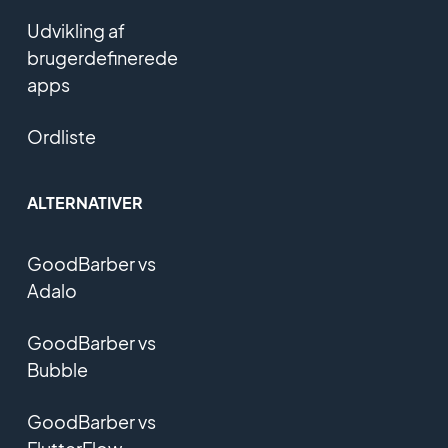
Udvikling af
brugerdefinerede
apps
Ordliste
ALTERNATIVER
GoodBarber vs
Adalo
GoodBarber vs
Bubble
GoodBarber vs