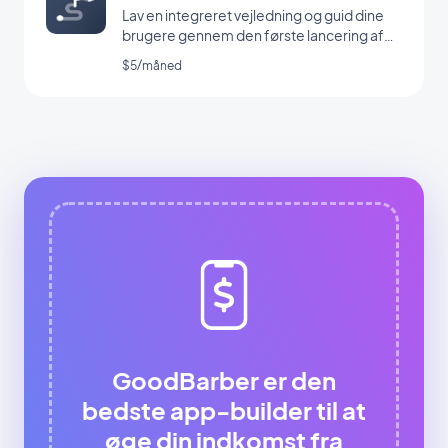
Lav en integreret vejledning og guid dine
brugere gennem den første lancering af
din app
$5/måned
GoodBarber er den
bedste app-builder til at
øge din indkomst fra