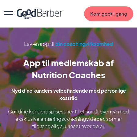
Kom godt i gang
Lav en app til
din coachingvirksomhed
App til medlemskab af
Nutrition Coaches
Nyd dine kunders velbefindende med personlige
kostråd
Gør dine kunders spisevaner til et sundt eventyr med
eksklusive ernæringscoachingvideoer, som er
tilgængelige, uanset hvor de er.