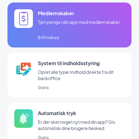
Medlemskaber
Tjen penge i din app med medlemskaber
$49/måned
System til indholdsstyring
Opret alle typer indhold direkte fra dit
backoffice
Gratis
Automatisk tryk
Er der sket noget nyt med din app? Giv
automatisk dine brugere besked
Gratis