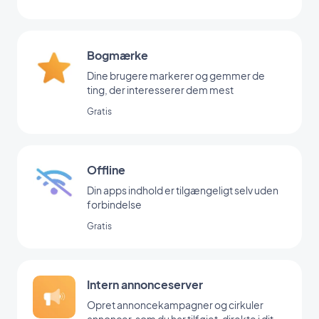
Bogmærke
Dine brugere markerer og gemmer de
ting, der interesserer dem mest
Gratis
Offline
Din apps indhold er tilgængeligt selv uden
forbindelse
Gratis
Intern annonceserver
Opret annoncekampagner og cirkuler
annoncer, som du har tilføjet, direkte i dit