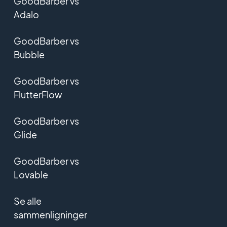
GoodBarber vs
Adalo
GoodBarber vs
Bubble
GoodBarber vs
FlutterFlow
GoodBarber vs
Glide
GoodBarber vs
Lovable
Se alle
sammenligninger