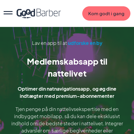
Kom godt i gang
Lav en app til at
udforske en by
Medlemskabsapp til
nattelivet
Optimer din natnavigationsapp, og øg dine
indtægter med premium-abonnementer
Tjen penge på din nattelivsekspertise med en
indbygget mobilapp, så du kan dele eksklusivt
indhold om de bedste steder i nattelivet. Integrer
advarsler om særlige begivenheder eller