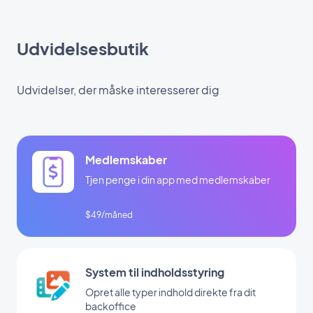
Udvidelsesbutik
Udvidelser, der måske interesserer dig
Medlemskaber
Tjen penge i din app med medlemskaber
$49/måned
System til indholdsstyring
Opret alle typer indhold direkte fra dit
backoffice