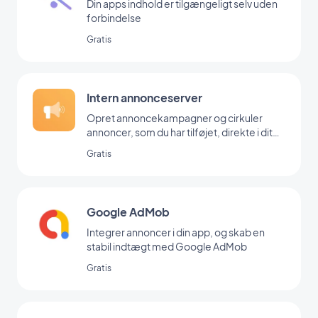
Din apps indhold er tilgængeligt selv uden
forbindelse
Gratis
Intern annonceserver
Opret annoncekampagner og cirkuler
annoncer, som du har tilføjet, direkte i dit
backoffice
Gratis
Google AdMob
Integrer annoncer i din app, og skab en
stabil indtægt med Google AdMob
Gratis