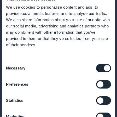
We use cookies to personalise content and ads, to
provide social media features and to analyse our traffic.
We also share information about your use of our site with
our social media, advertising and analytics partners who
may combine it with other information that you’ve
provided to them or that they’ve collected from your use
of their services.
Statistik i realtid
Visualiser dine abonnenters engagement og
Consent
præferencer, så du hele tiden kan forbedre dit tilbud
Necessary
Selection
Preferences
Promovering af abonnementer i
receptionen
Statistics
Fremhæv abonnementer på din startside for at øge
Marketing