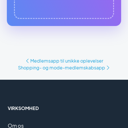
Medlemsapp til unikke oplevelser
Shopping- og mode-medlemskabsapp
VIRKSOMHED
Om os