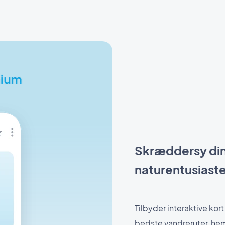
Skræddersy dine
naturentusiast
Tilbyder interaktive ko
bedste vandreruter, h