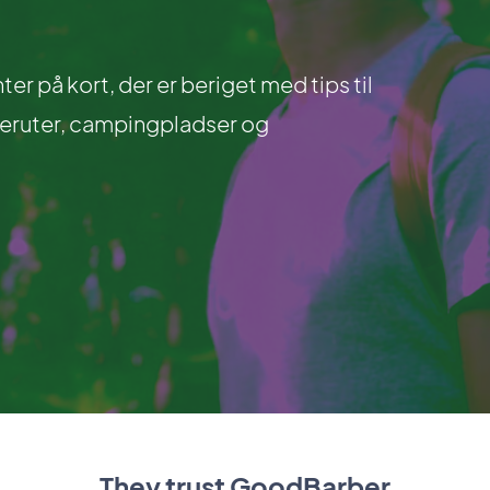
 på kort, der er beriget med tips til
reruter, campingpladser og
They trust GoodBarber