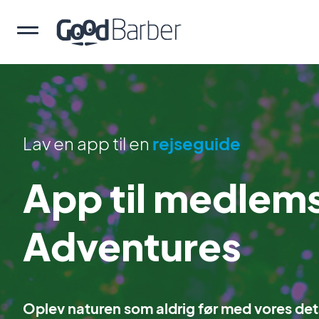
Lav en app til en
rejseguide
App til medlem
Adventures
Oplev naturen som aldrig før med vores det