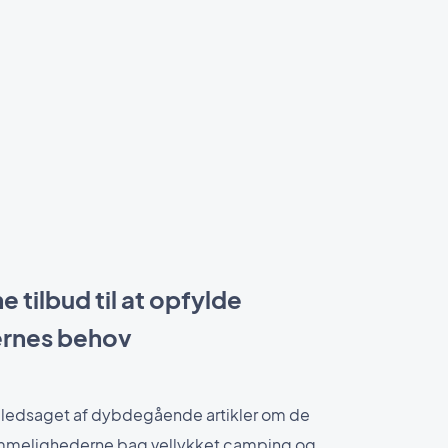
 tilbud til at opfylde
ernes behov
rt ledsaget af dybdegående artikler om de
emmelighederne bag vellykket camping og