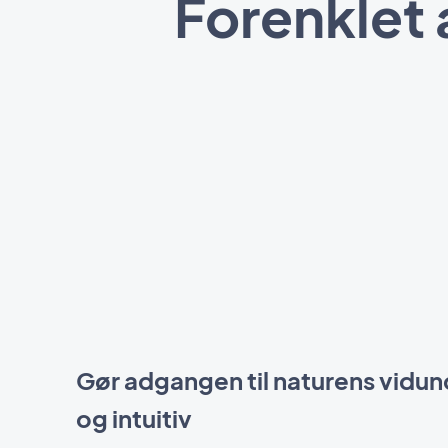
Forenklet 
Gør adgangen til naturens vidu
og intuitiv