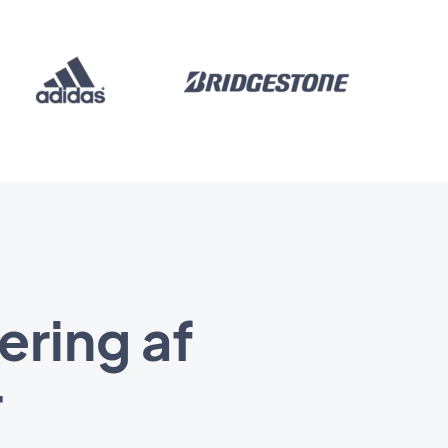
ering af
r