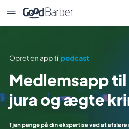
Opret en app til
podcast
Medlemsapp til
jura og ægte kri
Tjen penge på din ekspertise ved at afsløre