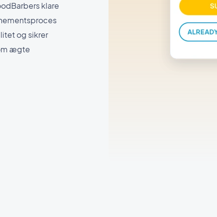
oodBarbers klare
onnementsproces
tet og sikrer
r om ægte