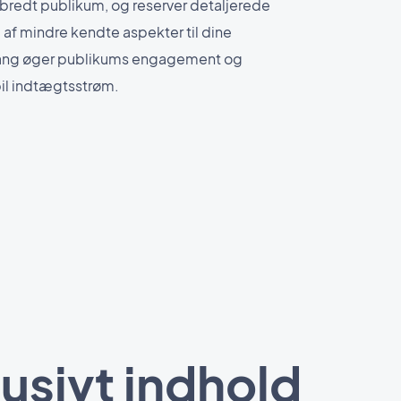
t bredt publikum, og reserver detaljerede
 af mindre kendte aspekter til dine
gang øger publikums engagement og
il indtægtsstrøm.
usivt indhold