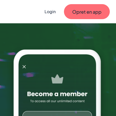
Opret en app
Login