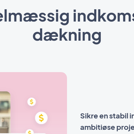
gelmæssig indkoms
dækning
Sikre en stabil 
ambitiøse proj