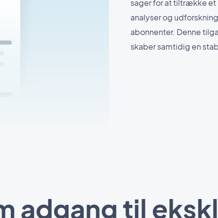
sager for at tiltrække e
analyser og udforskning
abonnenter. Denne til
skaber samtidig en stab
m adgang til ekskl