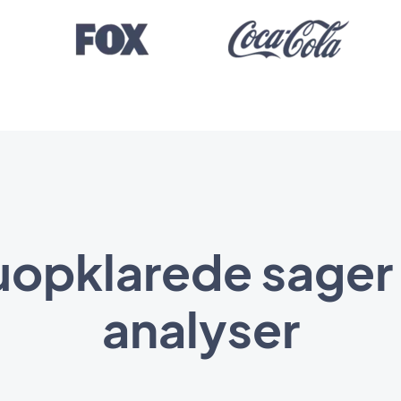
uopklarede sager 
analyser