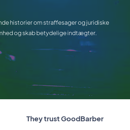
e historier om straffesager og juridiske
mhed og skab betydelige indtægter.
They trust GoodBarber