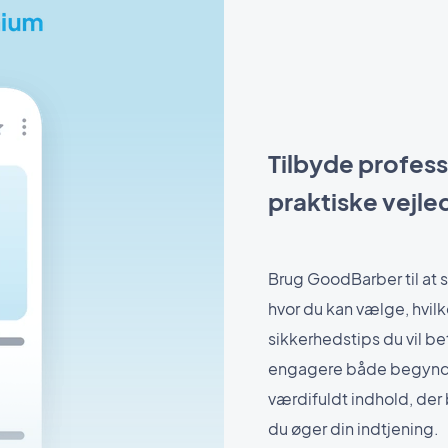
Tilbyde profess
praktiske vejle
Brug GoodBarber til at 
hvor du kan vælge, hvil
sikkerhedstips du vil be
engagere både begynde
værdifuldt indhold, der
du øger din indtjening.