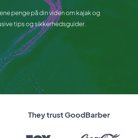
tjene penge på din viden om kajak og
sive tips og sikkerhedsguider.
They trust GoodBarber