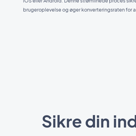
iOS eller Android. Denne strømlinede proces sikr
brugeroplevelse og øger konverteringsraten for
Sikre din i