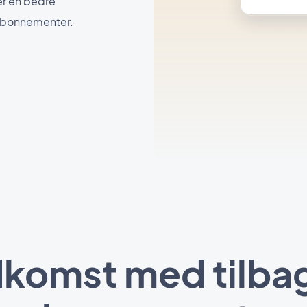
er en bedre
 abonnementer.
ndkomst med til