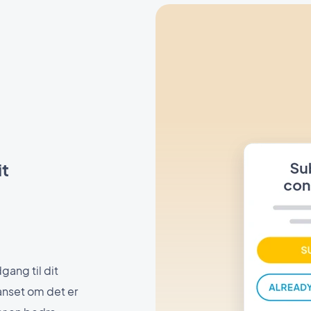
it
gang til dit
anset om det er