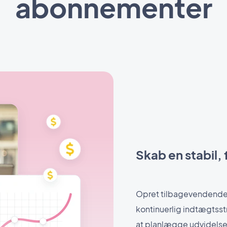
abonnementer
Skab en stabil,
Opret tilbagevendende 
kontinuerlig indtægtsst
at planlægge udvidelser