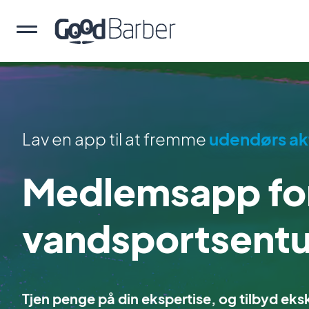
Lav en app til at fremme
udendørs akt
Medlemsapp for
vandsportsentu
Tjen penge på din ekspertise, og tilbyd eks