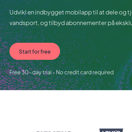
Udvikl en indbygget mobilapp til at dele og 
vandsport, og tilbyd abonnementer på eksklu
Start for free
Free 30-day trial - No credit card required