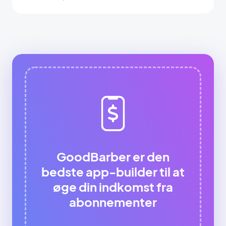
GoodBarber er den
bedste app-builder til at
øge din indkomst fra
abonnementer