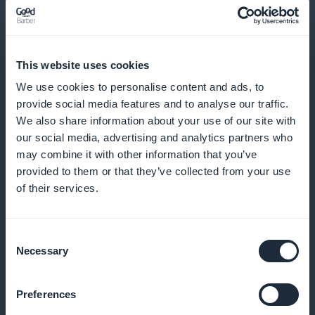
Og meget mere
This website uses cookies
We use cookies to personalise content and ads, to
provide social media features and to analyse our traffic.
We also share information about your use of our site with
Detaljerede statistikker over abonnenter
our social media, advertising and analytics partners who
på indhold til kulturelle og kunstneriske
may combine it with other information that you’ve
provided to them or that they’ve collected from your use
begivenheder
of their services.
Få adgang til præcise analyser af dine abonnenter
og optimer din indholdsstrategi
Consent
Necessary
Selection
Preferences
Widget til abonnementsfremme