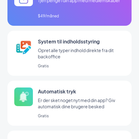
Tjen penge i din app med medlemskaber
$49/måned
System til indholdsstyring
Opret alle typer indhold direkte fra dit
backoffice
Gratis
Automatisk tryk
Er der sket noget nyt med din app? Giv
automatisk dine brugere besked
Gratis