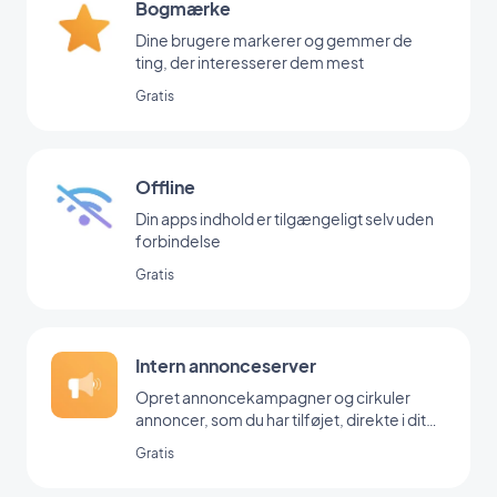
Bogmærke
Dine brugere markerer og gemmer de
ting, der interesserer dem mest
Gratis
Offline
Din apps indhold er tilgængeligt selv uden
forbindelse
Gratis
Intern annonceserver
Opret annoncekampagner og cirkuler
annoncer, som du har tilføjet, direkte i dit
backoffice
Gratis