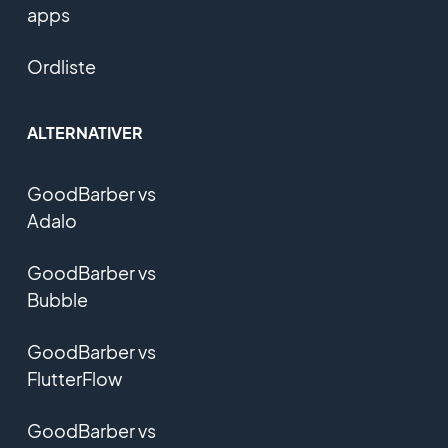
apps
Ordliste
ALTERNATIVER
GoodBarber vs
Adalo
GoodBarber vs
Bubble
GoodBarber vs
FlutterFlow
GoodBarber vs