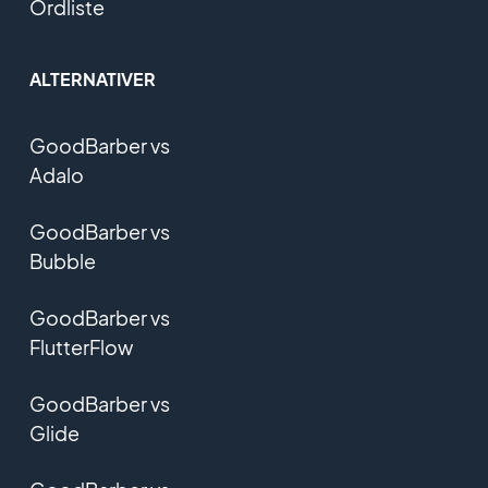
Ordliste
ALTERNATIVER
GoodBarber vs
Adalo
GoodBarber vs
Bubble
GoodBarber vs
FlutterFlow
GoodBarber vs
Glide