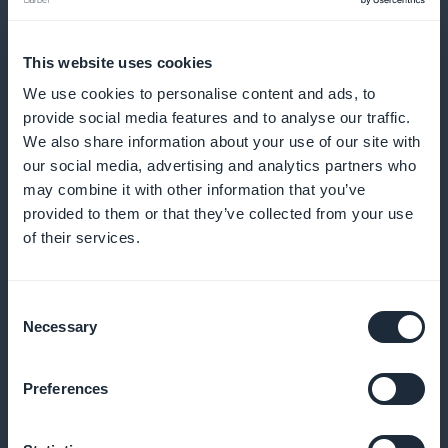
This website uses cookies
We use cookies to personalise content and ads, to
provide social media features and to analyse our traffic.
Detaljerede abonnentstatistikker for
We also share information about your use of our site with
velgørenheds- og frivillighedsindhold
our social media, advertising and analytics partners who
may combine it with other information that you’ve
Få adgang til præcise analyser af dine abonnenter
provided to them or that they’ve collected from your use
of their services.
og optimer din indholdsstrategi
Consent
Necessary
Selection
Widget til abonnementsfremme
tilgængelig på mobilapplikationens
Preferences
startside