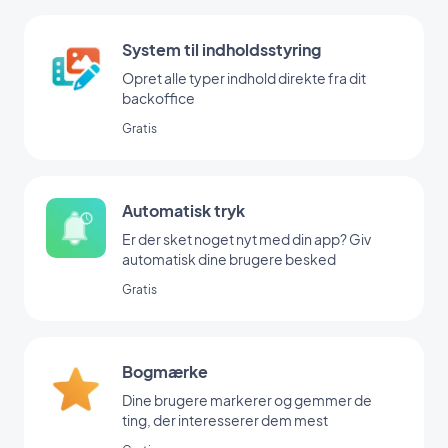
System til indholdsstyring
Opret alle typer indhold direkte fra dit
backoffice
Gratis
Automatisk tryk
Er der sket noget nyt med din app? Giv
automatisk dine brugere besked
Gratis
Bogmærke
Dine brugere markerer og gemmer de
ting, der interesserer dem mest