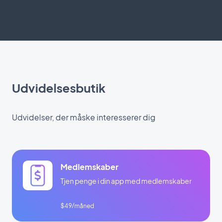
Udvidelsesbutik
Udvidelser, der måske interesserer dig
Medlemskaber
Tjen penge i din app med medlemskaber
$49/måned