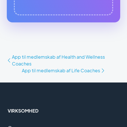
App til medlemskab af Health and Wellness
Coaches
App til medlemskab af Life Coaches
VIRKSOMHED