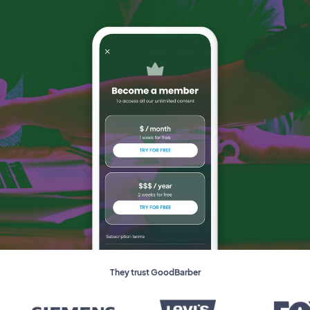
They trust GoodBarber