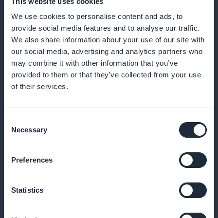
This website uses cookies
We use cookies to personalise content and ads, to
provide social media features and to analyse our traffic.
Indsigt i realtid
We also share information about your use of our site with
our social media, advertising and analytics partners who
Brug analyseværktøjer til at spore effektiviteten af
may combine it with other information that you’ve
dine programmer og justere dine strategier i realtid
provided to them or that they’ve collected from your use
of their services.
Dynamisk promovering
Consent
Necessary
Selection
Fremhæv dine nye sessioner og dit eksklusive
indhold for at maksimere engagement og
Preferences
registreringer
Statistics