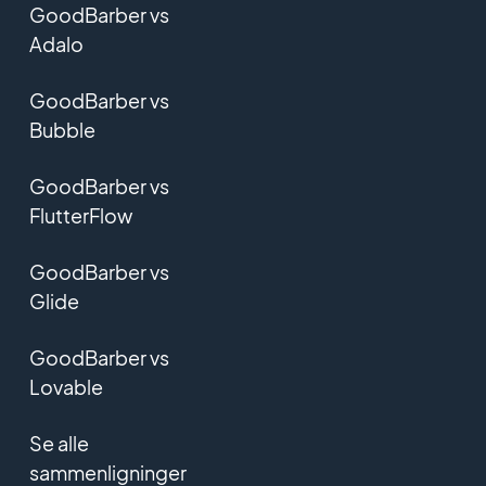
GoodBarber vs
Adalo
GoodBarber vs
Bubble
GoodBarber vs
FlutterFlow
GoodBarber vs
Glide
GoodBarber vs
Lovable
Se alle
sammenligninger