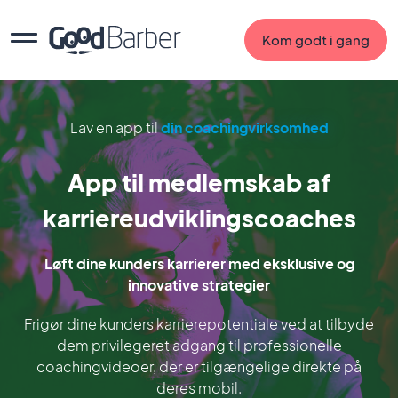
Kom godt i gang
Lav en app til
din coachingvirksomhed
App til medlemskab af
karriereudviklingscoaches
Løft dine kunders karrierer med eksklusive og
innovative strategier
Frigør dine kunders karrierepotentiale ved at tilbyde
dem privilegeret adgang til professionelle
coachingvideoer, der er tilgængelige direkte på
deres mobil.