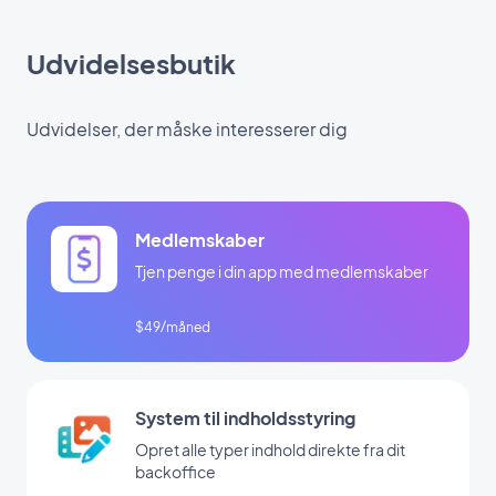
Udvidelsesbutik
Udvidelser, der måske interesserer dig
Medlemskaber
Tjen penge i din app med medlemskaber
$49/måned
System til indholdsstyring
Opret alle typer indhold direkte fra dit
backoffice