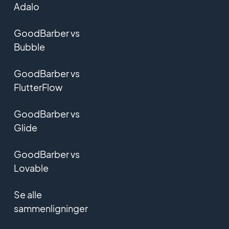
Adalo
GoodBarber vs
Bubble
GoodBarber vs
FlutterFlow
GoodBarber vs
Glide
GoodBarber vs
Lovable
Se alle
sammenligninger