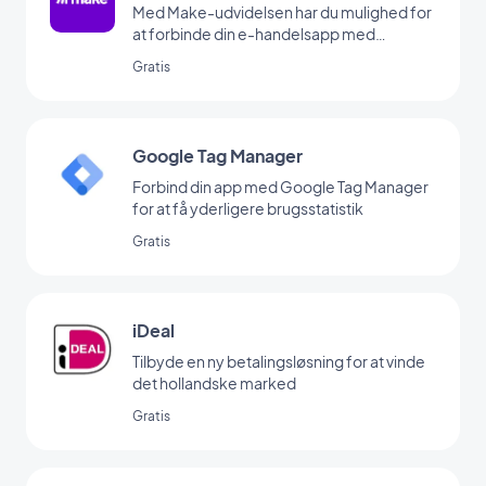
Med Make-udvidelsen har du mulighed for
at forbinde din e-handelsapp med
tusindvis af andre onlinetjenester. Det er
Gratis
den perfekte tilføjelse til at sætte
automatiseringer op uden at skulle kode.
(Du skal have en konto på www.make.com
for at bruge denne udvidelse)
Google Tag Manager
Forbind din app med Google Tag Manager
for at få yderligere brugsstatistik
Gratis
iDeal
Tilbyde en ny betalingsløsning for at vinde
det hollandske marked
Gratis