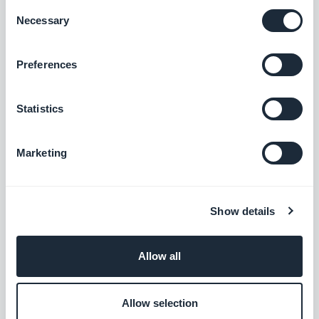
Consent
Necessary
Selection
KlikSend
Tilføj sms-funktionalitet og
Preferences
automatiseringer til din app
Gratis
Statistics
Wave
Marketing
Administrer dit regnskab som en
professionel
Gratis
Show details
Allow all
Microsoft Outlook
Forbind din GoodBarber-app med din
Outlook-mail
Allow selection