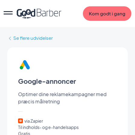
Kom godt i gang
Se flere udvidelser
Google-annoncer
Optimer dine reklamekampagner med
præcis målretning
via Zapier
Til indholds- og e-handelsapps
Gratis