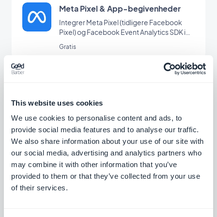
Meta Pixel & App-begivenheder
Integrer Meta Pixel (tidligere Facebook
Pixel) og Facebook Event Analytics SDK i
din app for at analysere dine brugeres
Gratis
adfærd og optimere din
marketingstrategi.
Facebook-butikker
Sælg dine produkter direkte på Facebook
This website uses cookies
Shops
We use cookies to personalise content and ads, to
Gratis
provide social media features and to analyse our traffic.
We also share information about your use of our site with
our social media, advertising and analytics partners who
Stribe udvidet
may combine it with other information that you’ve
provided to them or that they’ve collected from your use
Tilbyd flere betalingsmetoder i din butik
med Stripe Extended
of their services.
Gratis