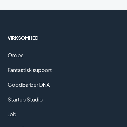
marketingaktiviteter eller indhente
statistikker.
VIRKSOMHED
Om os
Fantastisk support
GoodBarber DNA
Startup Studio
Job