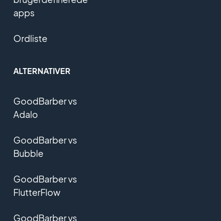
apps
Ordliste
ALTERNATIVER
GoodBarber vs
Adalo
GoodBarber vs
Bubble
GoodBarber vs
FlutterFlow
GoodBarber vs