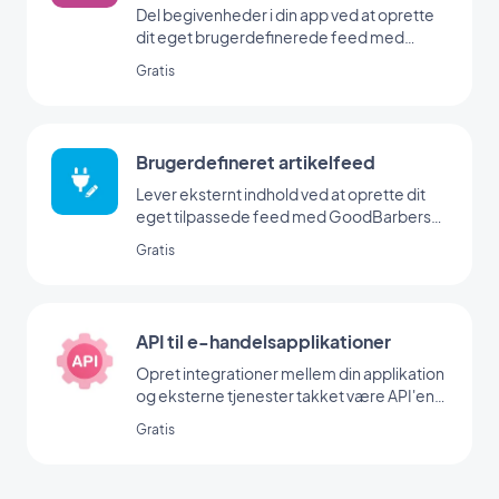
Del begivenheder i din app ved at oprette
dit eget brugerdefinerede feed med
GoodBarbers Custom Events-integration.
Gratis
Brugerdefineret artikelfeed
Lever eksternt indhold ved at oprette dit
eget tilpassede feed med GoodBarbers
Custom-integration
Gratis
API til e-handelsapplikationer
Opret integrationer mellem din applikation
og eksterne tjenester takket være API'en
til e-handelsapps. Der er flere metoder til
Gratis
rådighed til at sende push-meddelelser, se
kunder og ordrer, administrere dit
produktkatalog, oprette