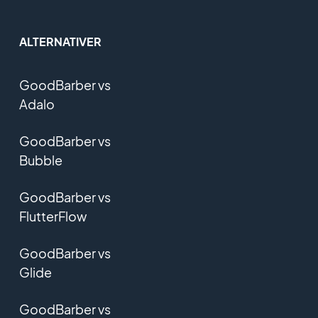
ALTERNATIVER
GoodBarber vs
Adalo
GoodBarber vs
Bubble
GoodBarber vs
FlutterFlow
GoodBarber vs
Glide
GoodBarber vs