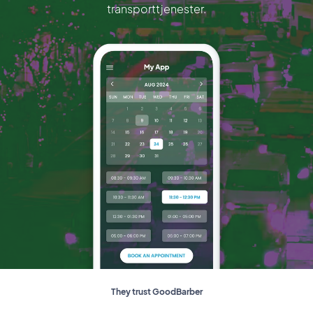
transporttjenester.
They trust GoodBarber