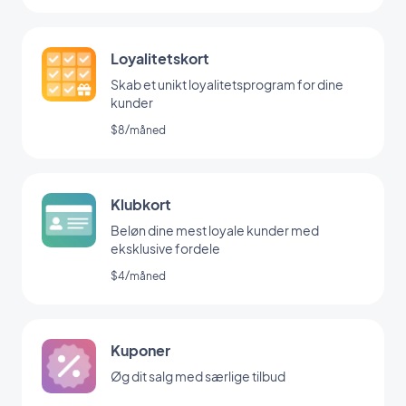
Loyalitetskort
Skab et unikt loyalitetsprogram for dine
kunder
$8/måned
Klubkort
Beløn dine mest loyale kunder med
eksklusive fordele
$4/måned
Kuponer
Øg dit salg med særlige tilbud