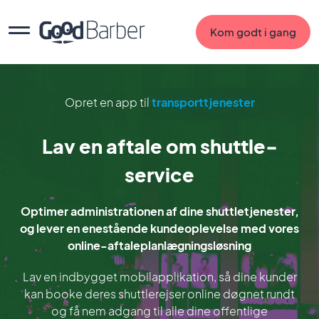
Kom godt i gang
Opret en app til
transporttjenester
Lav en aftale om shuttle-
service
Optimer administrationen af dine shuttletjenester,
og lever en enestående kundeoplevelse med vores
online-aftaleplanlægningsløsning
Lav en indbygget mobilapplikation, så dine kunder
kan booke deres shuttlerejser online døgnet rundt
og få nem adgang til alle dine offentlige