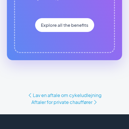
Explore all the benefits
Lav en aftale om cykeludlejning
Aftaler for private chauffører