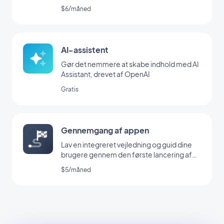
$6/måned
AI-assistent
Gør det nemmere at skabe indhold med AI
Assistant, drevet af OpenAI
Gratis
Gennemgang af appen
Lav en integreret vejledning og guid dine
brugere gennem den første lancering af
din app
$5/måned