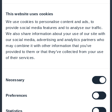
meddelelser
This website uses cookies
Send påmindelser og meddelelser for at reducere
We use cookies to personalise content and ads, to
antallet af aflysninger og opmuntre til regelmæssige
provide social media features and to analyse our traffic.
bookinger
We also share information about your use of our site with
our social media, advertising and analytics partners who
may combine it with other information that you’ve
provided to them or that they’ve collected from your use
Loyalitetsprogram for dine kunder
of their services.
Beløn dine loyale kunder med eksklusive fordele og
Consent
belønninger
Necessary
Selection
Preferences
Eksklusivt medlemskort
Statistics