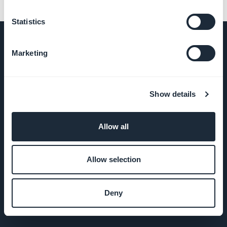
Statistics
Marketing
VIRKSOMHED
Show details
Om os
Allow all
Fantastisk support
GoodBarber DNA
Allow selection
Startup Studio
Deny
Job