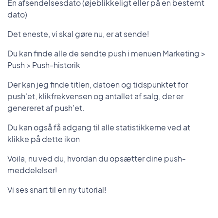
En afsendelsesdato (øjeblikkeligt eller på en bestemt
dato)
Det eneste, vi skal gøre nu, er at sende!
Du kan finde alle de sendte push i menuen Marketing >
Push > Push-historik
Der kan jeg finde titlen, datoen og tidspunktet for
push'et, klikfrekvensen og antallet af salg, der er
genereret af push'et.
Du kan også få adgang til alle statistikkerne ved at
klikke på dette ikon
Voila, nu ved du, hvordan du opsætter dine push-
meddelelser!
Vi ses snart til en ny tutorial!