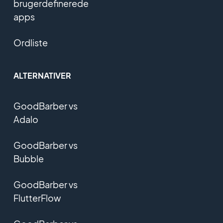
brugerdefinerede
apps
Ordliste
ALTERNATIVER
GoodBarber vs
Adalo
GoodBarber vs
Bubble
GoodBarber vs
FlutterFlow