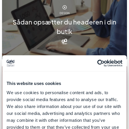
DESIGN
Sådan opsætter du headeren i din
butik
This website uses cookies
DESIGN
We use cookies to personalise content and ads, to
Sådan indstiller du den globale stil i
provide social media features and to analyse our traffic.
din butik
We also share information about your use of our site with
our social media, advertising and analytics partners who
may combine it with other information that you’ve
provided to them or that they’ve collected from your use