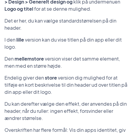
> Design > Generelt design og
klik på undermenuen
Logo og titel
for at se denne mulighed.
Det er her, du kan vælge standardstørrelsen på din
header.
I den
lille
version kan du vise titlen på din app eller dit
logo.
Den
mellemstore
version viser det samme element,
men med en større højde.
Endelig giver den
store
version dig mulighed for at
tilføje en kort beskrivelse til din header ud over titlen på
din app eller dit logo.
Du kan derefter vælge den effekt, der anvendes på din
header, når du ruller: ingen effekt, forsvinder eller
ændrer størrelse.
Overskriften har flere formål: Vis din apps identitet, giv