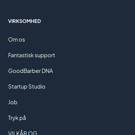
VIRKSOMHED
Om os
Fantastisk support
GoodBarber DNA
Startup Studio
Job
Tryk på
VILKÅR OG