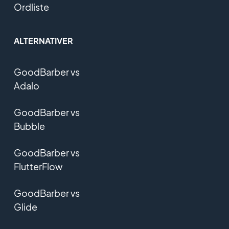
Ordliste
ALTERNATIVER
GoodBarber vs
Adalo
GoodBarber vs
Bubble
GoodBarber vs
FlutterFlow
GoodBarber vs
Glide