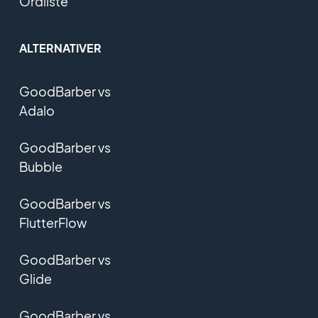
Ordliste
ALTERNATIVER
GoodBarber vs
Adalo
GoodBarber vs
Bubble
GoodBarber vs
FlutterFlow
GoodBarber vs
Glide
GoodBarber vs