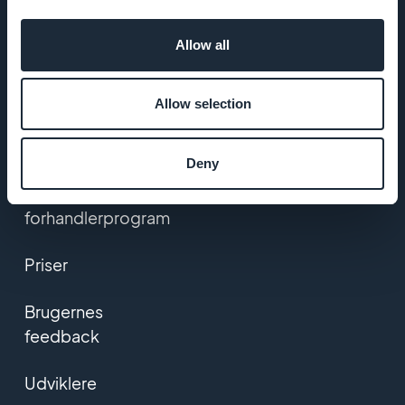
Mobil app-bygger
Allow all
PWA-bygger
Allow selection
Liste over
udvidelser
Deny
App-
forhandlerprogram
Priser
Brugernes
feedback
Udviklere