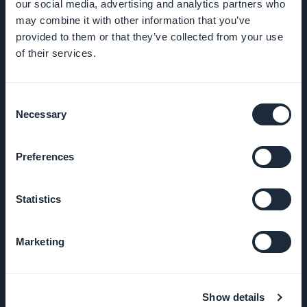
our social media, advertising and analytics partners who
Job
may combine it with other information that you’ve
provided to them or that they’ve collected from your use
Tryk på
of their services.
VILKÅR OG
BETINGELSER
Consent
Necessary
Selection
Fortrolighedspolitik
og GDPR
Preferences
Kontakt os
Statistics
PRODUKT
Marketing
App-bygger til e-
handel
Show details