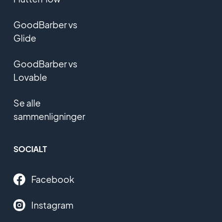
GoodBarber vs
Glide
GoodBarber vs
Lovable
Se alle
sammenligninger
SOCIALT
Facebook
Instagram