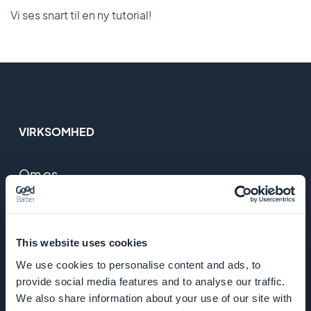
Vi ses snart til en ny tutorial!
VIRKSOMHED
Om os
Fantastisk support
This website uses cookies
GoodBarber DNA
We use cookies to personalise content and ads, to
Startup Studio
provide social media features and to analyse our traffic.
We also share information about your use of our site with