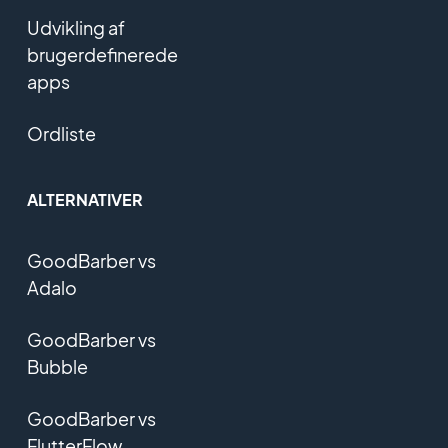
Udvikling af
brugerdefinerede
apps
Ordliste
ALTERNATIVER
GoodBarber vs
Adalo
GoodBarber vs
Bubble
GoodBarber vs
FlutterFlow