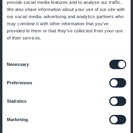
provide social media features and to analyse our traffic.
We also share information about your use of our site with
our social media, advertising and analytics partners who
Detaljeret overvågning af forpligtelser
may combine it with other information that you’ve
provided to them or that they’ve collected from your use
Brug vores analyseværktøjer til at overvåge
of their services.
engagement og optimere dit indhold i henhold til
brugernes præferencer
Consent
Necessary
Selection
Promovering på forsiden
Preferences
Få øjeblikkelig opmærksomhed med
Statistics
abonnementstilbud på din apps startside
Marketing
Ingen kommissionsgebyrer