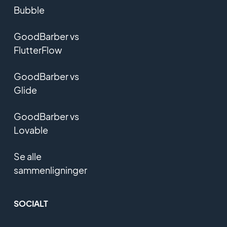
Bubble
GoodBarber vs
FlutterFlow
GoodBarber vs
Glide
GoodBarber vs
Lovable
Se alle
sammenligninger
SOCIALT