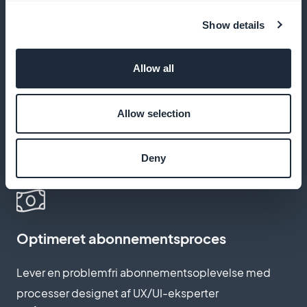
Show details
Udnyt din fulde indkomst, uden at GoodBarber
opkræver provision af salget
Allow all
Allow selection
Tilpas abonnementssider
Opret abonnementssider, der afspejler din unikke stil
Deny
og tiltrækker flere abonnenter
Optimeret abonnementsproces
Lever en problemfri abonnementsoplevelse med
processer designet af UX/UI-eksperter