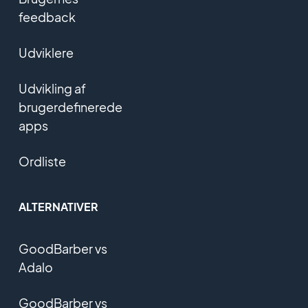
feedback
Udviklere
Udvikling af
brugerdefinerede
apps
Ordliste
ALTERNATIVER
GoodBarber vs
Adalo
GoodBarber vs