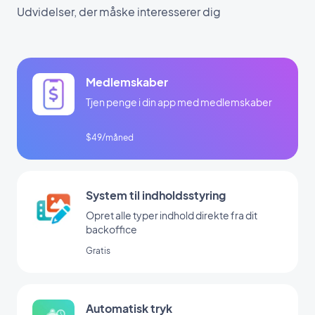
Udvidelser, der måske interesserer dig
Medlemskaber
Tjen penge i din app med medlemskaber
$49/måned
System til indholdsstyring
Opret alle typer indhold direkte fra dit
backoffice
Gratis
Automatisk tryk