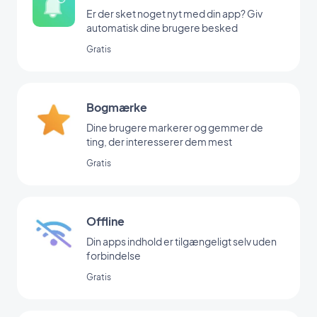
Er der sket noget nyt med din app? Giv
automatisk dine brugere besked
Gratis
Bogmærke
Dine brugere markerer og gemmer de
ting, der interesserer dem mest
Gratis
Offline
Din apps indhold er tilgængeligt selv uden
forbindelse
Gratis