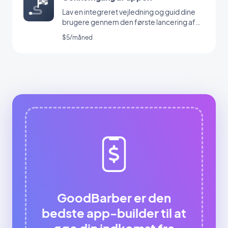
Lav en integreret vejledning og guid dine
brugere gennem den første lancering af
din app
$5/måned
GoodBarber er den
bedste app-builder til at
øge din indkomst fra