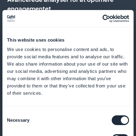
engagementet
Spor interaktioner med dit indhold for at forfine din
redaktionelle strategi. Disse data gør det muligt for
This website uses cookies
dig at målrette dit publikums interesser præcist,
We use cookies to personalise content and ads, to
hvilket øger effektiviteten af dit indhold og lytternes
provide social media features and to analyse our traffic.
tilfredshed
We also share information about your use of our site with
our social media, advertising and analytics partners who
may combine it with other information that you’ve
provided to them or that they’ve collected from your use
Interaktive widgets til abonnementer
of their services.
Brug interaktive widgets til at promovere dine
abonnementer direkte på din hjemmeside eller i din
Consent
Necessary
Selection
applikation. Denne synlighed forbedrer adgangen til
dit premium-indhold og understøtter væksten i din