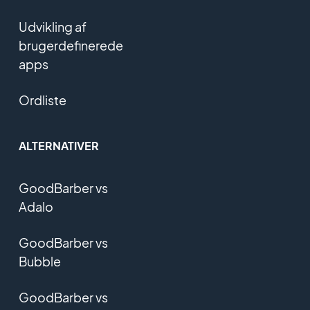
Udvikling af
brugerdefinerede
apps
Ordliste
ALTERNATIVER
GoodBarber vs
Adalo
GoodBarber vs
Bubble
GoodBarber vs