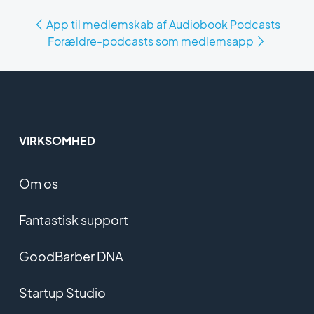
App til medlemskab af Audiobook Podcasts
Forældre-podcasts som medlemsapp
VIRKSOMHED
Om os
Fantastisk support
GoodBarber DNA
Startup Studio