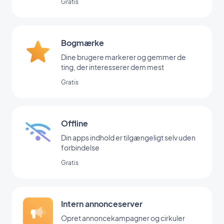
Gratis
Bogmærke
Dine brugere markerer og gemmer de
ting, der interesserer dem mest
Gratis
Offline
Din apps indhold er tilgængeligt selv uden
forbindelse
Gratis
Intern annonceserver
Opret annoncekampagner og cirkuler