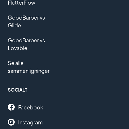
FlutterFlow
GoodBarber vs
Glide
GoodBarber vs
Lovable
Se alle
sammenligninger
SOCIALT
Facebook
Instagram