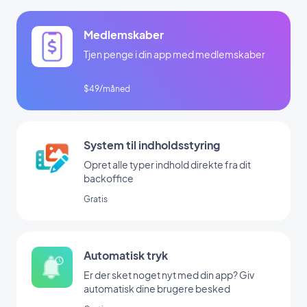
Medlemskaber
Tjen penge i din app med medlemskaber
$49/måned
System til indholdsstyring
Opret alle typer indhold direkte fra dit
backoffice
Gratis
Automatisk tryk
Er der sket noget nyt med din app? Giv
automatisk dine brugere besked