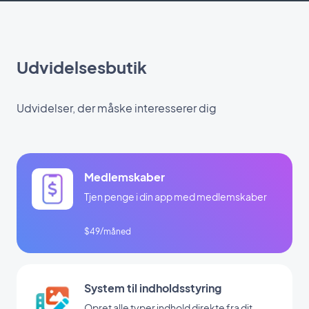
Udvidelsesbutik
Udvidelser, der måske interesserer dig
Medlemskaber
Tjen penge i din app med medlemskaber
$49/måned
System til indholdsstyring
Opret alle typer indhold direkte fra dit