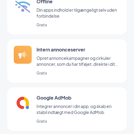
Offline
Din apps indhold er tilgængeligt selv uden
forbindelse
Gratis
Intern annonceserver
Opret annoncekampagner og cirkuler
annoncer, som du har tilføjet, direkte i dit
backoffice
Gratis
Google AdMob
Integrer annoncer i din app, og skab en
stabil indtægt med Google AdMob
Gratis