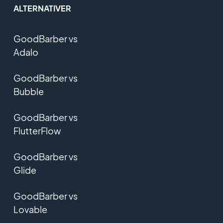
ALTERNATIVER
GoodBarber vs
Adalo
GoodBarber vs
Bubble
GoodBarber vs
FlutterFlow
GoodBarber vs
Glide
GoodBarber vs
Lovable