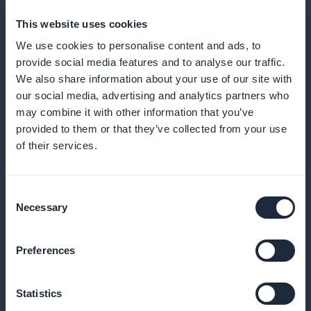
This website uses cookies
Detaljeret analyse af abonnenternes
We use cookies to personalise content and ads, to
adfærd
provide social media features and to analyse our traffic.
We also share information about your use of our site with
Evaluer effektiviteten af dit indhold for at forbedre
our social media, advertising and analytics partners who
may combine it with other information that you’ve
dine tilbud og maksimere brugernes engagement
provided to them or that they’ve collected from your use
of their services.
Effektiv promovering på startskærmen
Consent
Necessary
Selection
Fremhæv abonnementer direkte på din startside for
at øge konverteringer og synligheden af dine tilbud
Preferences
Statistics
Ingen provision på