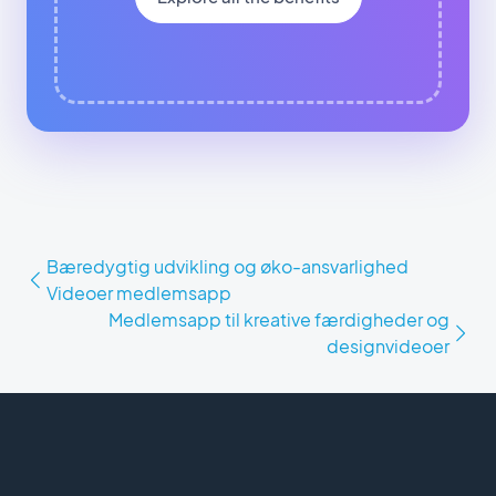
Bæredygtig udvikling og øko-ansvarlighed
Videoer medlemsapp
Medlemsapp til kreative færdigheder og
designvideoer