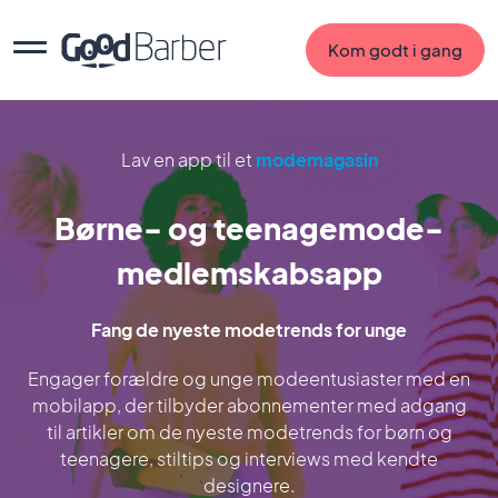
Kom godt i gang
Lav en app til et
modemagasin
Børne- og teenagemode-
medlemskabsapp
Fang de nyeste modetrends for unge
Engager forældre og unge modeentusiaster med en
mobilapp, der tilbyder abonnementer med adgang
til artikler om de nyeste modetrends for børn og
teenagere, stiltips og interviews med kendte
designere.