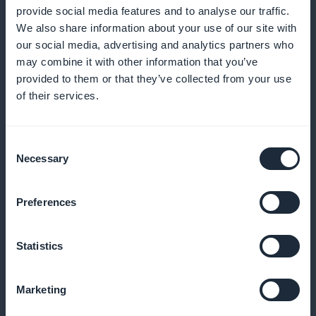
Detaljeret indsigt i modetrends for unge
provide social media features and to analyse our traffic.
We also share information about your use of our site with
Tilbyde dybdegående analyser af de seneste trends
our social media, advertising and analytics partners who
may combine it with other information that you’ve
og præferencer hos unge forbrugere for at holde
provided to them or that they’ve collected from your use
dine abonnenter på forkant med moden
of their services.
Consent
Øget synlighed direkte fra startsiden
Necessary
Selection
Sørg for, at dine abonnementstilbud er umiddelbart
Preferences
synlige og attraktive, så snart du går ind i
applikationen
Statistics
Marketing
100 % af indtægterne til dig