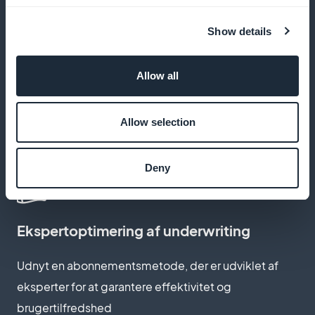
Få gavn af den fulde indtægt fra abonnementssalg
Show details
uden provisioner
Allow all
Tilpas abonnementsside
Allow selection
Opret en abonnementsside, der afspejler
dynamikken og energien i ungdomsmode
Deny
Ekspertoptimering af underwriting
Udnyt en abonnementsmetode, der er udviklet af
eksperter for at garantere effektivitet og
brugertilfredshed