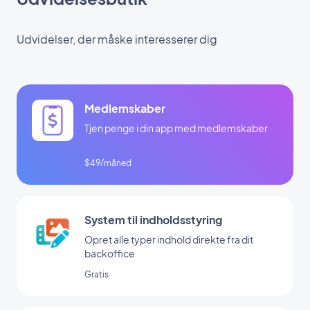
Udvidelser, der måske interesserer dig
Medlemskaber
Tjen penge i din app med medlemskaber
$49/måned
System til indholdsstyring
Opret alle typer indhold direkte fra dit
backoffice
Gratis