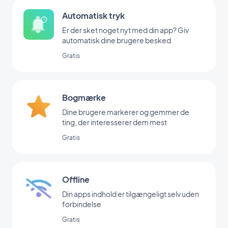
Automatisk tryk
Er der sket noget nyt med din app? Giv
automatisk dine brugere besked
Gratis
Bogmærke
Dine brugere markerer og gemmer de
ting, der interesserer dem mest
Gratis
Offline
Din apps indhold er tilgængeligt selv uden
forbindelse
Gratis