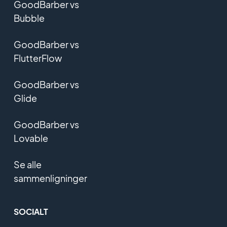
GoodBarber vs
Bubble
GoodBarber vs
FlutterFlow
GoodBarber vs
Glide
GoodBarber vs
Lovable
Se alle
sammenligninger
SOCIALT