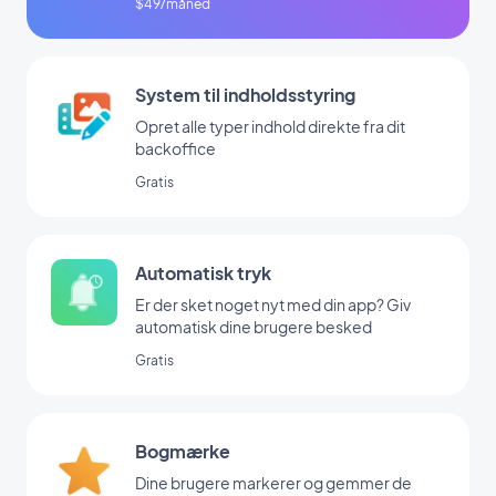
$49/måned
System til indholdsstyring
Opret alle typer indhold direkte fra dit
backoffice
Gratis
Automatisk tryk
Er der sket noget nyt med din app? Giv
automatisk dine brugere besked
Gratis
Bogmærke
Dine brugere markerer og gemmer de