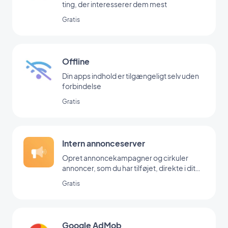
ting, der interesserer dem mest
Gratis
Offline
Din apps indhold er tilgængeligt selv uden
forbindelse
Gratis
Intern annonceserver
Opret annoncekampagner og cirkuler
annoncer, som du har tilføjet, direkte i dit
backoffice
Gratis
Google AdMob