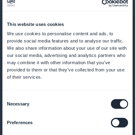
Avanceret analyse for præcist indhold
Brug statistik og feedback til at skræddersy dit
This website uses cookies
indhold til dine læseres specifikke behov, så du sikrer
We use cookies to personalise content and ads, to
større relevans og brugertilfredshed
provide social media features and to analyse our traffic.
We also share information about your use of our site with
our social media, advertising and analytics partners who
may combine it with other information that you’ve
Kampagner synlige fra receptionen
provided to them or that they’ve collected from your use
of their services.
Brug din hjemmeside til at fremhæve udvalgte
artikler og abonnementstilbud, så du fanger
Consent
interessen fra den allerførste kontakt og øger
Necessary
Selection
konverteringen
Preferences