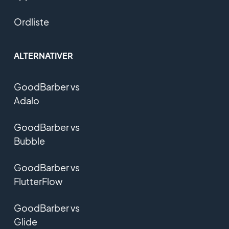
Ordliste
ALTERNATIVER
GoodBarber vs
Adalo
GoodBarber vs
Bubble
GoodBarber vs
FlutterFlow
GoodBarber vs
Glide