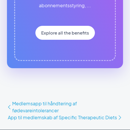
abonnementsstyring, ...
Explore all the benefits
Medlemsapp til håndtering af
fødevareintolerancer
App til medlemskab af Specific Therapeutic Diets