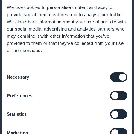
We use cookies to personalise content and ads, to
provide social media features and to analyse our traffic.
Og meget mere
We also share information about your use of our site with
our social media, advertising and analytics partners who
may combine it with other information that you’ve
provided to them or that they’ve collected from your use
of their services.
Consent
Præcis sporing af abonnenter
Necessary
Selection
Udnyt detaljerede analyser til at justere dine tilbud i
Preferences
realtid
Statistics
Nem promovering i appen
Marketing