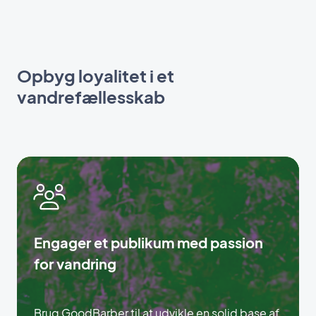
Opbyg loyalitet i et
vandrefællesskab
Engager et publikum med passion
for vandring
Brug GoodBarber til at udvikle en solid base af