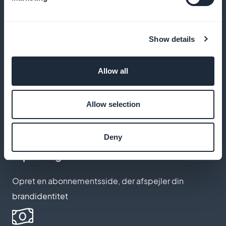
Fremhæv dine abonnementer på din apps startside
Show details
Ingen provision på indtægter
Allow all
Maksimer din fortjeneste; GoodBarber opkræver
Allow selection
ingen provision
Deny
Tilpasning af abonnementer
Opret en abonnementsside, der afspejler din
brandidentitet