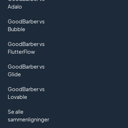
Adalo
GoodBarber vs
Bubble
GoodBarber vs
FlutterFlow
GoodBarber vs
Glide
GoodBarber vs
Lovable
Se alle
sammenligninger