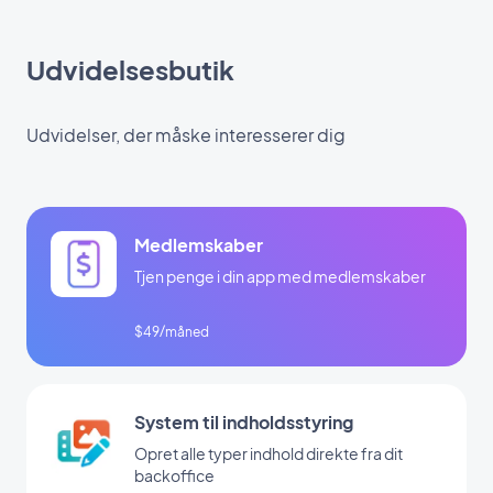
Udvidelsesbutik
Udvidelser, der måske interesserer dig
Medlemskaber
Tjen penge i din app med medlemskaber
$49/måned
System til indholdsstyring
Opret alle typer indhold direkte fra dit
backoffice