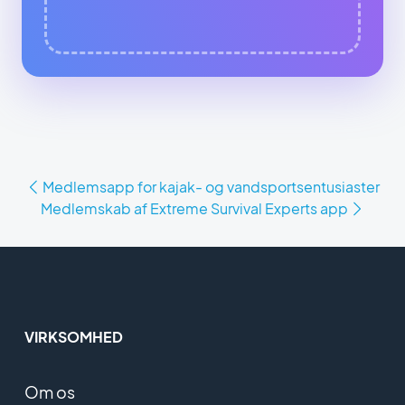
Medlemsapp for kajak- og vandsportsentusiaster
Medlemskab af Extreme Survival Experts app
VIRKSOMHED
Om os