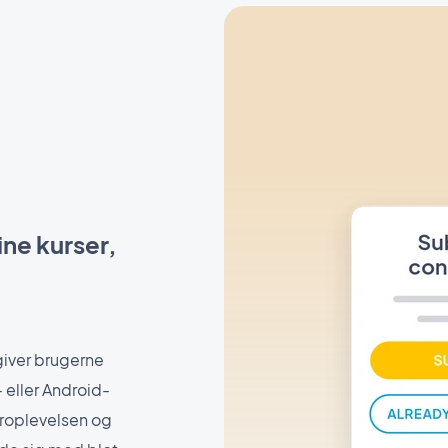
ine kurser,
iver brugerne
- eller Android-
roplevelsen og