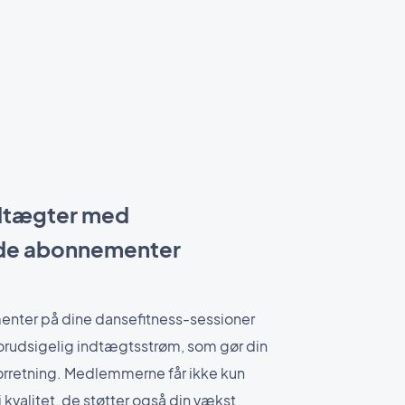
ndtægter med
de abonnementer
enter på dine dansefitness-sessioner
forudsigelig indtægtsstrøm, som gør din
 forretning. Medlemmerne får ikke kun
j kvalitet, de støtter også din vækst