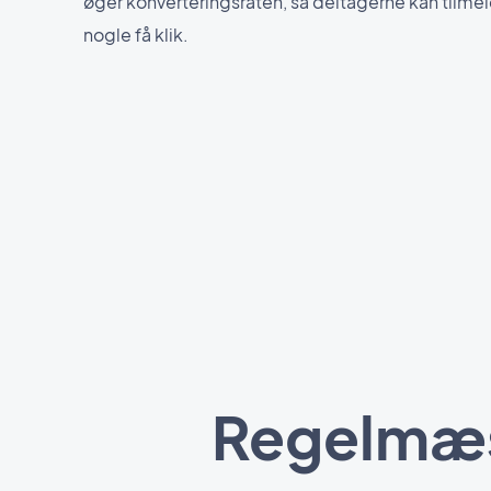
øger konverteringsraten, så deltagerne kan tilme
nogle få klik.
Regelmæss