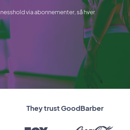
itnesshold via abonnementer, så hver
They trust GoodBarber