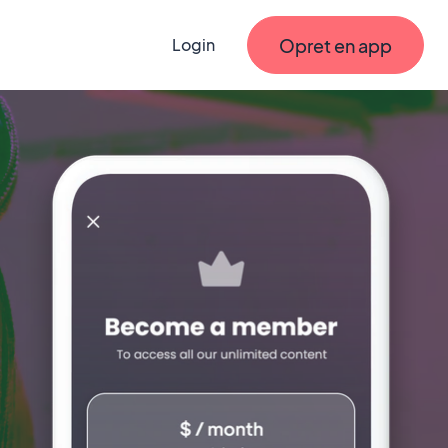
Opret en app
Login