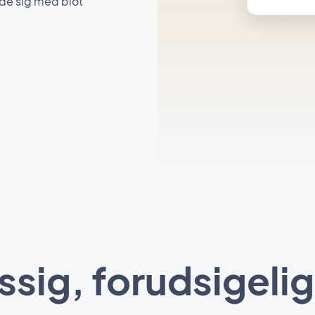
lde sig med blot
ig, forudsigeli