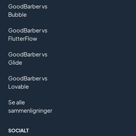
GoodBarber vs
Bubble
GoodBarber vs
FlutterFlow
GoodBarber vs
Glide
GoodBarber vs
Lovable
Se alle
sammenligninger
SOCIALT