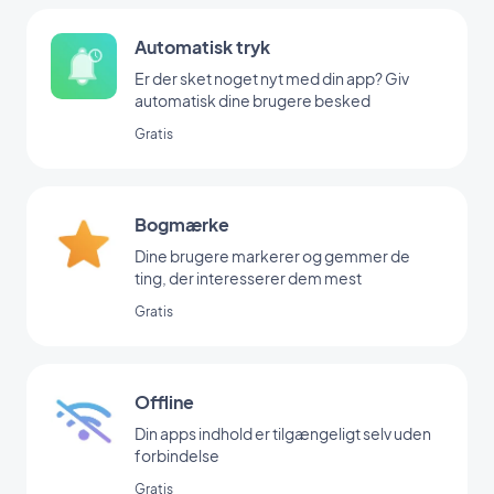
Automatisk tryk
Er der sket noget nyt med din app? Giv
automatisk dine brugere besked
Gratis
Bogmærke
Dine brugere markerer og gemmer de
ting, der interesserer dem mest
Gratis
Offline
Din apps indhold er tilgængeligt selv uden
forbindelse
Gratis