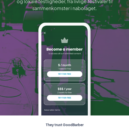
og lokale festligheder, fra livlige festivaler til
sammenkomster i nabolaget.
They trust GoodBarber