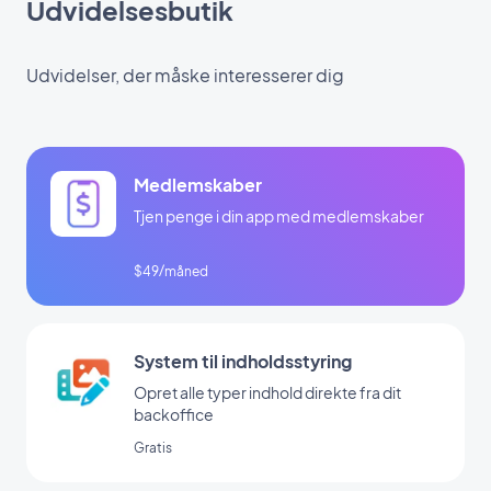
Udvidelsesbutik
Udvidelser, der måske interesserer dig
Medlemskaber
Tjen penge i din app med medlemskaber
$49/måned
System til indholdsstyring
Opret alle typer indhold direkte fra dit
backoffice
Gratis