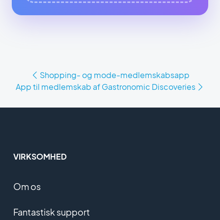
Shopping- og mode-medlemskabsapp
App til medlemskab af Gastronomic Discoveries
VIRKSOMHED
Om os
Fantastisk support