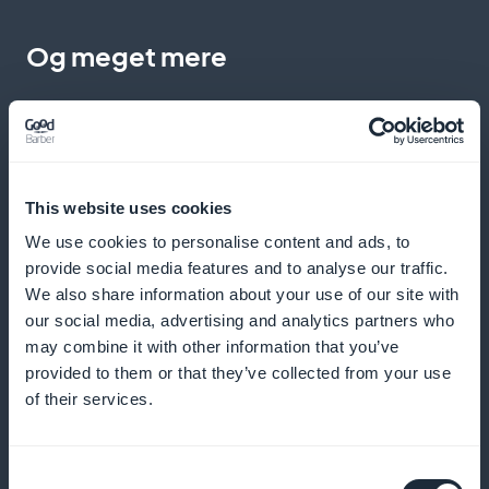
Og meget mere
This website uses cookies
We use cookies to personalise content and ads, to
Tips til at få mest muligt ud af
provide social media features and to analyse our traffic.
festlighederne
We also share information about your use of our site with
our social media, advertising and analytics partners who
Giv tips til, hvordan du får mest muligt ud af hver
may combine it with other information that you’ve
provided to them or that they’ve collected from your use
begivenhed, herunder de bedste tidspunkter at
of their services.
deltage på og højdepunkter, du ikke må gå glip af
Consent