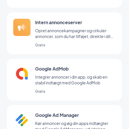
Intern annonceserver
Opret annoncekampagner og cirkuler
annoncer, som du har tilføjet, direkte i dit
backoffice
Gratis
Google AdMob
Integrer annoncer i din app, og skab en
stabil indtægt med Google AdMob
Gratis
Google Ad Manager
Kør annoncer og øg din apps indtægter
med Google Ad Manager-udvidelsen