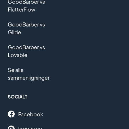
GoodBarber vs
FlutterFlow
GoodBarber vs
Glide
GoodBarber vs
Lovable
Se alle
sammenligninger
SOCIALT
Facebook