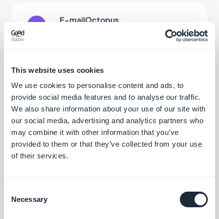
E-mailOctopus
Administrer din e-mailmarkedsføring på en
enkel måde
Gratis
This website uses cookies
We use cookies to personalise content and ads, to
provide social media features and to analyse our traffic.
Gmail
We also share information about your use of our site with
Forbind din GoodBarber-app med din
our social media, advertising and analytics partners who
Gmail
may combine it with other information that you’ve
Gratis
provided to them or that they’ve collected from your use
of their services.
Hubspot
Consent
Optimer dine interne systemer, og sæt
Necessary
skub i din virksomheds vækst
Selection
Gratis