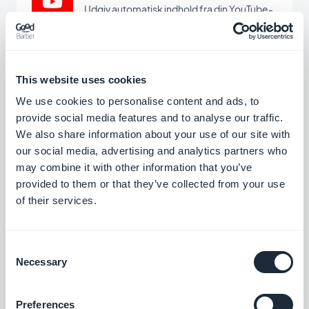
Udgiv automatisk indhold fra din YouTube-
kanal til din app med YouTube
GoodBarber-integrationen.
Gratis
This website uses cookies
Meta Pixel & App-begivenheder
We use cookies to personalise content and ads, to
provide social media features and to analyse our traffic.
Integrer Meta Pixel (tidligere Facebook
Pixel) og Facebook Event Analytics SDK i
We also share information about your use of our site with
din app for at analysere dine brugeres
our social media, advertising and analytics partners who
Gratis
adfærd og optimere din
may combine it with other information that you’ve
marketingstrategi.
provided to them or that they’ve collected from your use
of their services.
Form
Interager med dine app-brugere, og
indsaml data med GoodBarbers
Consent
formularintegration.
Necessary
Selection
Gratis
Preferences