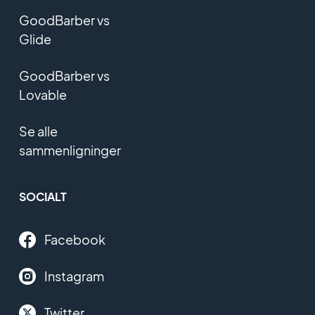
GoodBarber vs
Glide
GoodBarber vs
Lovable
Se alle
sammenligninger
SOCIALT
Facebook
Instagram
Twitter