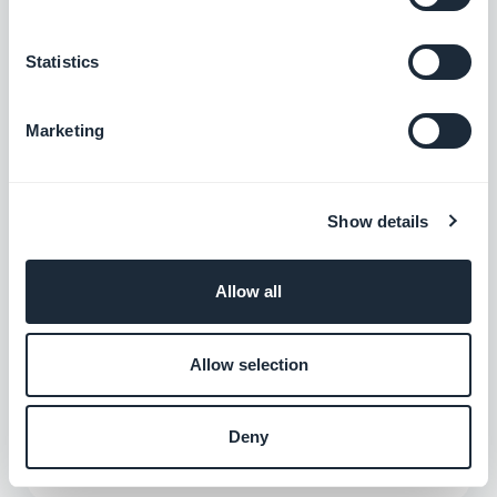
Mailchimp
Lav en rigtig e-mail-strategi for din
Statistics
virksomhed
Gratis
Marketing
AktivKampagne
Show details
Automatiser kundeoplevelsen og spar tid
Gratis
Allow all
Allow selection
E-mailOctopus
Administrer din e-mailmarkedsføring på en
enkel måde
Deny
Gratis