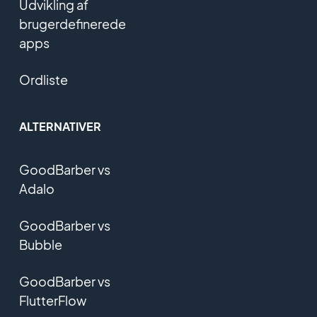
Udvikling af
brugerdefinerede
apps
Ordliste
ALTERNATIVER
GoodBarber vs
Adalo
GoodBarber vs
Bubble
GoodBarber vs
FlutterFlow