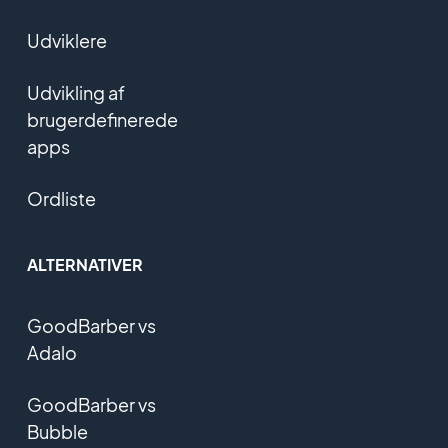
Udviklere
Udvikling af
brugerdefinerede
apps
Ordliste
ALTERNATIVER
GoodBarber vs
Adalo
GoodBarber vs
Bubble