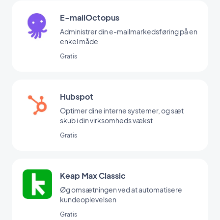
E-mailOctopus
Administrer din e-mailmarkedsføring på en
enkel måde
Gratis
Hubspot
Optimer dine interne systemer, og sæt
skub i din virksomheds vækst
Gratis
Keap Max Classic
Øg omsætningen ved at automatisere
kundeoplevelsen
Gratis