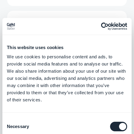
Mailchimp
Lav en rigtig e-mail-strategi for din
virksomhed
Gratis
This website uses cookies
We use cookies to personalise content and ads, to
provide social media features and to analyse our traffic.
Ontraport
We also share information about your use of our site with
Automatiser dine marketingaktiviteter
our social media, advertising and analytics partners who
may combine it with other information that you’ve
provided to them or that they’ve collected from your use
Gratis
of their services.
Sendinblue
Consent
Automatiser dine marketingaktiviteter
Necessary
Selection