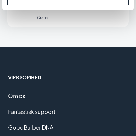
Forbind din GoodBarber-app med din
Outlook-mail
Gratis
VIRKSOMHED
Om os
Fantastisk support
GoodBarber DNA