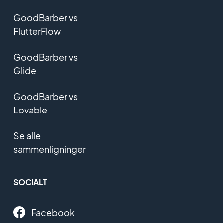
GoodBarber vs
FlutterFlow
GoodBarber vs
Glide
GoodBarber vs
Lovable
Se alle
sammenligninger
SOCIALT
Facebook