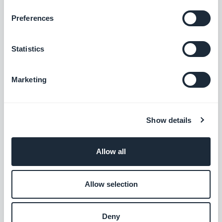
Gratis
Preferences
Statistics
Google Tag Manager
Forbind din app med Google Tag Manager
for at få yderligere brugsstatistik
Marketing
Gratis
Show details
Meta Pixel & App-begivenheder
Integrer Meta Pixel (tidligere Facebook
Allow all
Pixel) og Facebook Event Analytics SDK i
din app for at analysere dine brugeres
Gratis
adfærd og optimere din
Allow selection
marketingstrategi.
Microsoft Outlook
Deny