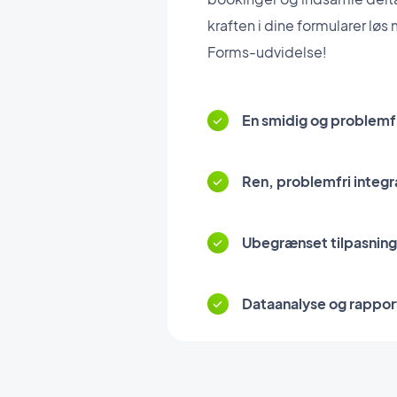
kraften i dine formularer lø
Forms-udvidelse!
En smidig og problemf
Ren, problemfri integr
Ubegrænset tilpasning 
Dataanalyse og rappor