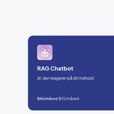
RAG Chatbot
AI, der reagerer på dit indhold
$55/måned
$35/måned