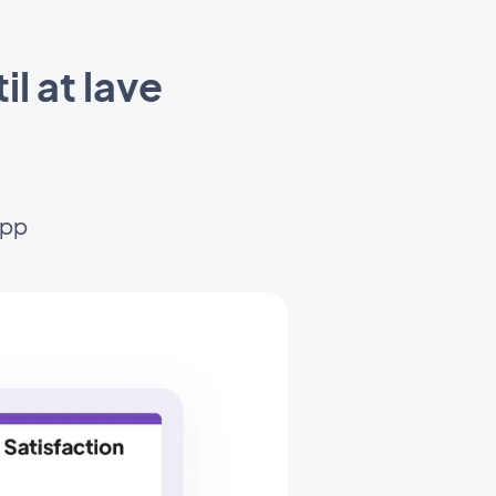
l at lave
app