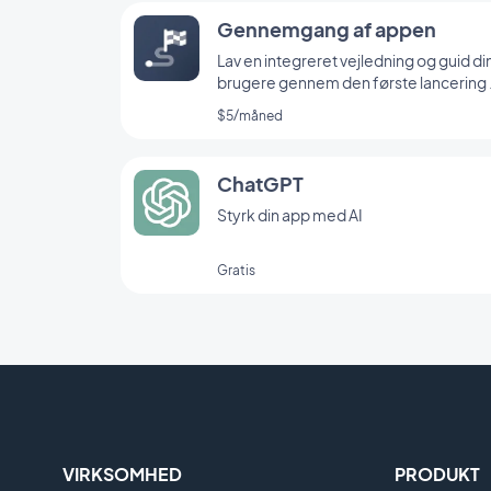
Gennemgang af appen
Lav en integreret vejledning og guid di
brugere gennem den første lancering 
din app
$5/måned
ChatGPT
Styrk din app med AI
Gratis
VIRKSOMHED
PRODUKT