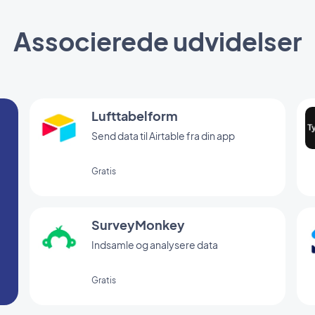
Associerede udvidelser
Lufttabelform
Send data til Airtable fra din app
Gratis
SurveyMonkey
Indsamle og analysere data
Gratis