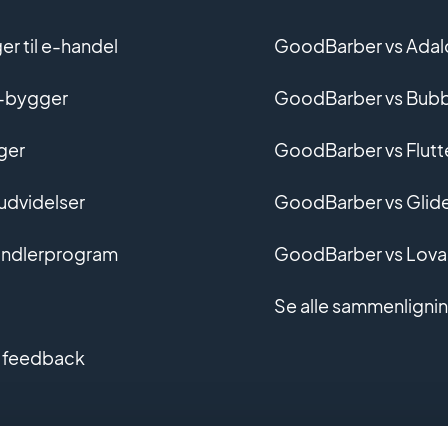
r til e-handel
GoodBarber vs Adal
-bygger
GoodBarber vs Bubb
ger
GoodBarber vs Flutt
 udvidelser
GoodBarber vs Glid
ndlerprogram
GoodBarber vs Lova
Se alle sammenligni
 feedback