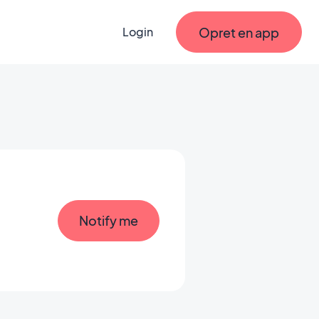
Opret en app
Login
Notify me