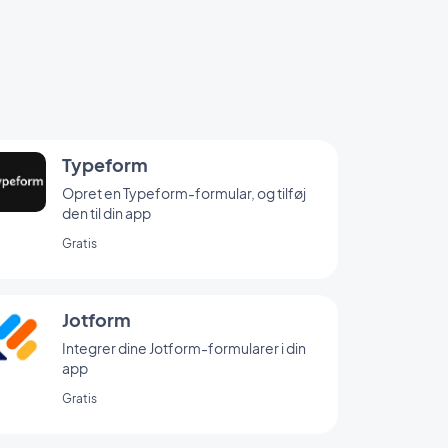
Typeform
Opret en Typeform-formular, og tilføj
den til din app
Gratis
Jotform
Integrer dine Jotform-formularer i din
app
Gratis