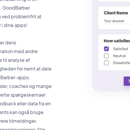
se. GoodBarber
ved problemfrit at
 i dine apps!
er dens
gration med andre
til analyse af
gheden for nemt at dele
odBarber-apps.
eder, coaches og mange
prette spørgeskemaer
edback eller data fra en
ents kan også bruge
rere tilmeldinger,
geroplysninger. Slip