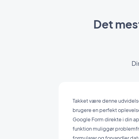
Det mest
Di
Takket være denne udvidelse
brugere en perfekt oplevelse
Google Form direkte i din a
funktion muliggør problemfr
formularer og forvandler dat