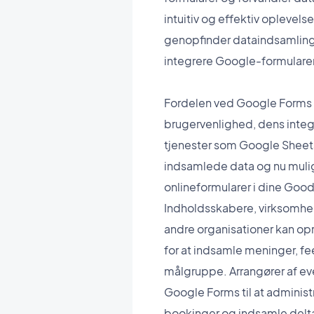
intuitiv og effektiv oplevel
genopfinder dataindsamling 
integrere Google-formularer
Fordelen ved Google Forms 
brugervenlighed, dens inte
tjenester som Google Sheets 
indsamlede data og nu muli
onlineformularer i dine Go
Indholdsskabere, virksomh
andre organisationer kan o
for at indsamle meninger, fe
målgruppe. Arrangører af ev
Google Forms til at administ
bookinger og indsamle delta