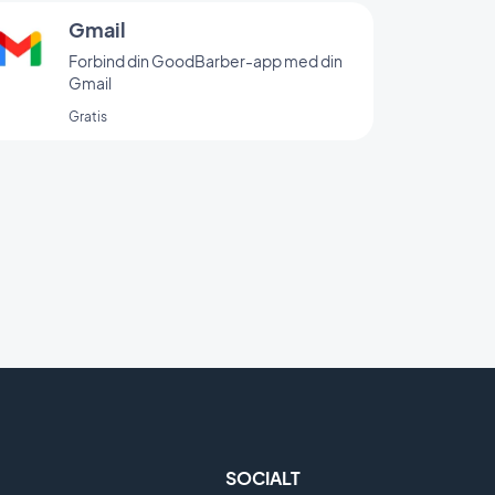
Gmail
Forbind din GoodBarber-app med din
Gmail
Gratis
SOCIALT