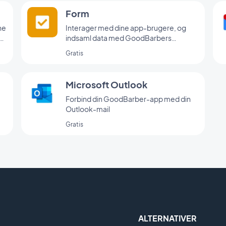
Form
ne
Interager med dine app-brugere, og
af
indsaml data med GoodBarbers
formularintegration.
Gratis
Microsoft Outlook
Forbind din GoodBarber-app med din
Outlook-mail
Gratis
ALTERNATIVER