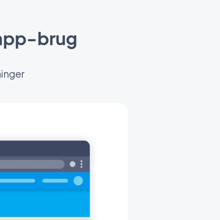
 app-brug
ninger