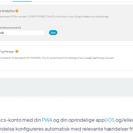
tics-konto med din
PWA
og din oprindelige app
(iOS
og/elle
delse konfigureres automatisk med relevante hændelser fra