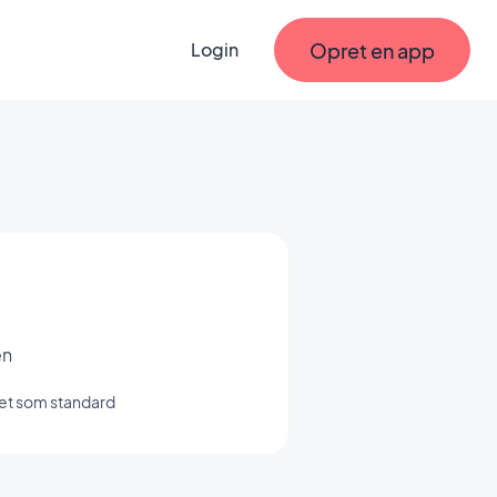
Opret en app
Login
en
ret som standard