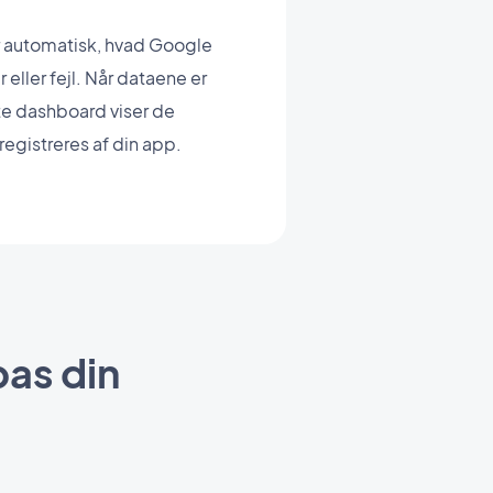
er automatisk, hvad Google
eller fejl. Når dataene er
te dashboard viser de
egistreres af din app.
pas din