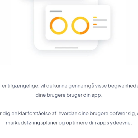
r er tilgængelige, vil du kunne gennemgå visse begivenhede
dine brugere bruger din app.
 dig en klar forståelse af, hvordan dine brugere opfører sig, 
markedsføringsplaner og optimere din apps ydeevne.