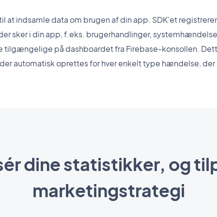
il at indsamle data om brugen af din app. SDK'et registrer
der sker i din app, f.eks. brugerhandlinger, systemhændelser 
re tilgængelige på dashboardet fra Firebase-konsollen. Det
er automatisk oprettes for hver enkelt type hændelse, der r
ér dine statistikker, og til
marketingstrategi