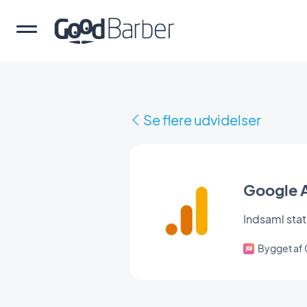
Se flere udvidelser
Google A
Indsaml sta
Bygget af