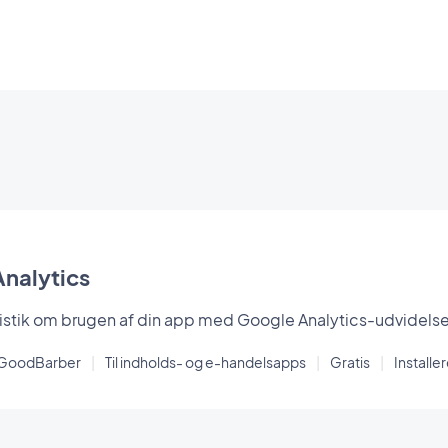
nalytics
tistik om brugen af din app med Google Analytics-udvidels
 GoodBarber
|
Til indholds- og e-handelsapps
|
Gratis
|
Installe