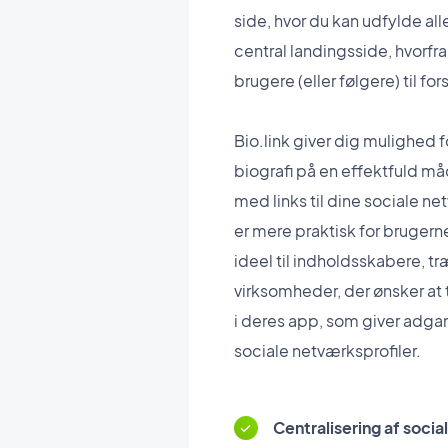
side, hvor du kan udfylde all
central landingsside, hvorfr
brugere (eller følgere) til fo
Bio.link giver dig mulighed 
biografi på en effektfuld måd
med links til dine sociale n
er mere praktisk for brugern
ideel til indholdsskabere, tr
virksomheder, der ønsker at 
i deres app, som giver adgang 
sociale netværksprofiler.
Centralisering af social