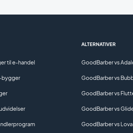
ALTERNATIVER
r til e-handel
GoodBarber vs Adal
-bygger
GoodBarber vs Bubb
ger
GoodBarber vs Flutt
 udvidelser
GoodBarber vs Glid
ndlerprogram
GoodBarber vs Lova