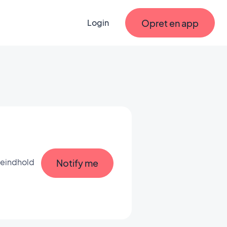
Opret en app
Login
ineindhold
Notify me