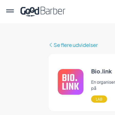
Se flere udvidelser
Bio.link
En organiser
på
LAB