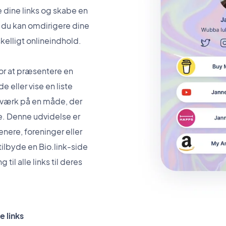
e dine links og skabe en
a du kan omdirigere dine
rskelligt onlineindhold.
for at præsentere en
e eller vise en liste
etværk på en måde, der
e. Denne udvidelse er
ænere, foreninger eller
tilbyde en Bio.link-side
til alle links til deres
e links