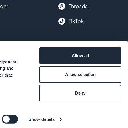
nger
Threads
TikTok
Allow all
alyse our
ing and
Allow selection
r that
Deny
k
Show details