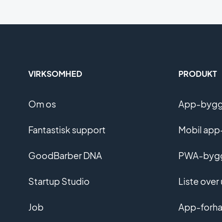
VIRKSOMHED
PRODUKT
Om os
App-bygge
Fantastisk support
Mobil app
GoodBarber DNA
PWA-byg
Startup Studio
Liste over
Job
App-forha