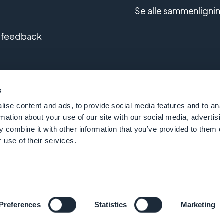
Se alle sammenligni
 feedback
af brugerdefinerede apps
s
ise content and ads, to provide social media features and to an
rmation about your use of our site with our social media, advertis
 combine it with other information that you’ve provided to them o
 use of their services.
GoodBarber - Siden 2011 - Fremstillet på Korsika
Dans
Preferences
Statistics
Marketing