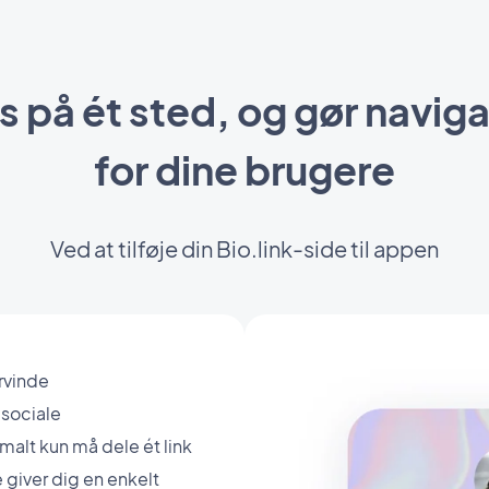
s på ét sted, og gør navig
for dine brugere
Ved at tilføje din Bio.link-side til appen
ervinde
 sociale
malt kun må dele ét link
e giver dig en enkelt