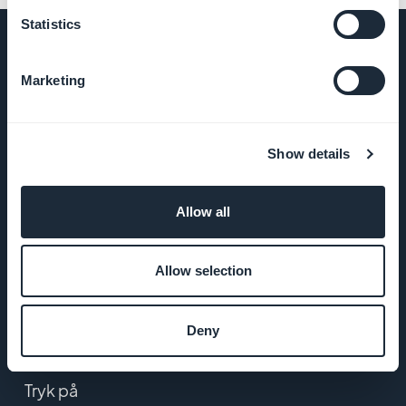
Statistics
Marketing
VIRKSOMHED
Om os
Show details
Fantastisk support
Allow all
GoodBarber DNA
Allow selection
Startup Studio
Deny
Job
Tryk på