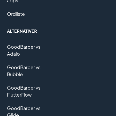
apps
Ordliste
ALTERNATIVER
GoodBarber vs
Adalo
GoodBarber vs
Bubble
GoodBarber vs
FlutterFlow
GoodBarber vs
Glide