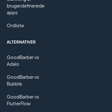
brugerdefinerede
apps
Ordliste
ALTERNATIVER
GoodBarber vs
Adalo
GoodBarber vs
Bubble
GoodBarber vs
FlutterFlow