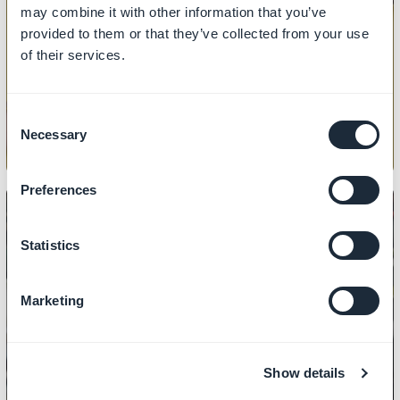
may combine it with other information that you’ve
PRODUKT
provided to them or that they’ve collected from your use
Sådan importerer/eksporterer du
of their services.
produkter
Consent
Necessary
Selection
Preferences
Statistics
PRODUKT
Sådan styrer du priserne
Marketing
Show details